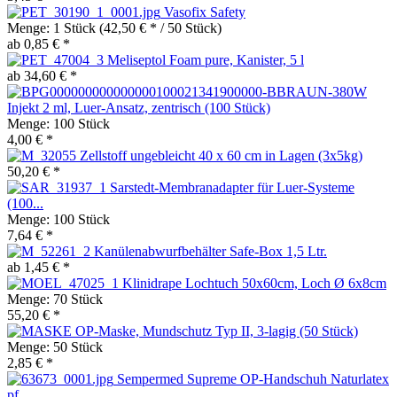
Vasofix Safety
Menge:
1 Stück
(42,50 € * / 50 Stück)
ab 0,85 € *
Meliseptol Foam pure, Kanister, 5 l
ab 34,60 € *
Injekt 2 ml, Luer-Ansatz, zentrisch (100 Stück)
Menge:
100 Stück
4,00 € *
Zellstoff ungebleicht 40 x 60 cm in Lagen (3x5kg)
50,20 € *
Sarstedt-Membranadapter für Luer-Systeme
(100...
Menge:
100 Stück
7,64 € *
Kanülenabwurfbehälter Safe-Box 1,5 Ltr.
ab 1,45 € *
Klinidrape Lochtuch 50x60cm, Loch Ø 6x8cm
Menge:
70 Stück
55,20 € *
OP-Maske, Mundschutz Typ II, 3-lagig (50 Stück)
Menge:
50 Stück
2,85 € *
Sempermed Supreme OP-Handschuh Naturlatex
pf,...