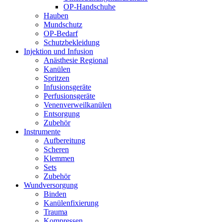
OP-Handschuhe
Hauben
Mundschutz
OP-Bedarf
Schutzbekleidung
Injektion und Infusion
Anästhesie Regional
Kanülen
Spritzen
Infusionsgeräte
Perfusionsgeräte
Venenverweilkanülen
Entsorgung
Zubehör
Instrumente
Aufbereitung
Scheren
Klemmen
Sets
Zubehör
Wundversorgung
Binden
Kanülenfixierung
Trauma
Kompressen