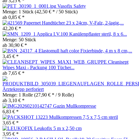
ab 3,25 € *
Vasofix Safety
Menge:
1 Stück
(42,50 € * / 50 Stück)
ab 0,85 € *
Papernet Handtücher 23 x 24cm, V-Falz, 2-lagig,...
42,20 € *
Applica I.V.100 Kanülenpflaster steril, 8 x 6...
Menge:
50 Stück
ab 30,90 € *
Elastomull haft color Fixierbinde, 4 m x 8 cm,...
3,45 € *
Cleanisept
Wipes Maxi - Packung 100 Tücher...
ab 7,65 € *
Ärztekrepp perforiert
Menge:
1 Rolle
(27,90 € * / 9 Rolle)
ab 3,10 € *
Gazin Mullkompresse
6,83 € *
Mullkompressen 7,5 x 7,5 cm steril
3,65 € *
Leukofix 5 m x 2,50 cm
3,95 € *