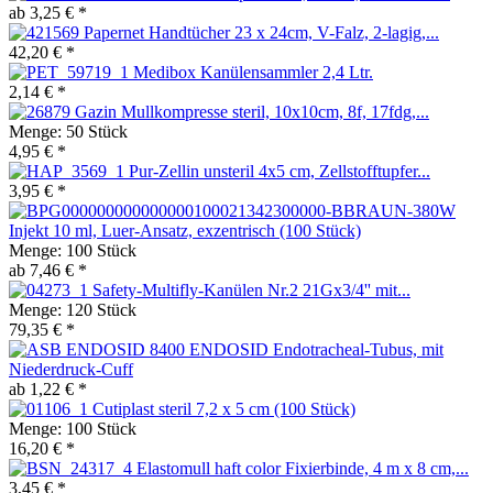
ab 3,25 € *
Papernet Handtücher 23 x 24cm, V-Falz, 2-lagig,...
42,20 € *
Medibox Kanülensammler 2,4 Ltr.
2,14 € *
Gazin Mullkompresse steril, 10x10cm, 8f, 17fdg,...
Menge:
50 Stück
4,95 € *
Pur-Zellin unsteril 4x5 cm, Zellstofftupfer...
3,95 € *
Injekt 10 ml, Luer-Ansatz, exzentrisch (100 Stück)
Menge:
100 Stück
ab 7,46 € *
Safety-Multifly-Kanülen Nr.2 21Gx3/4'' mit...
Menge:
120 Stück
79,35 € *
ENDOSID Endotracheal-Tubus, mit
Niederdruck-Cuff
ab 1,22 € *
Cutiplast steril 7,2 x 5 cm (100 Stück)
Menge:
100 Stück
16,20 € *
Elastomull haft color Fixierbinde, 4 m x 8 cm,...
3,45 € *