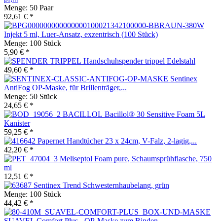
Menge:
50 Paar
92,61 € *
Injekt 5 ml, Luer-Ansatz, exzentrisch (100 Stück)
Menge:
100 Stück
5,90 € *
Handschuhspender trippel Edelstahl
49,60 € *
Sentinex
AntiFog OP-Maske, für Brillenträger,...
Menge:
50 Stück
24,65 € *
Bacillol® 30 Sensitive Foam 5L
Kanister
59,25 € *
Papernet Handtücher 23 x 24cm, V-Falz, 2-lagig,...
42,20 € *
Meliseptol Foam pure, Schaumsprühflasche, 750
ml
12,51 € *
Sentinex Trend Schwesternhaubelang, grün
Menge:
100 Stück
44,42 € *
SUAVEL Comfort Plus - OP-Maske zum Binden