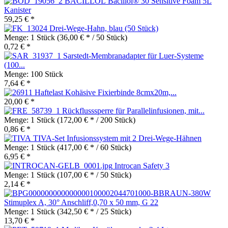
Bacillol® 30 Sensitive Foam 5L
Kanister
59,25 € *
Drei-Wege-Hahn, blau (50 Stück)
Menge:
1 Stück
(36,00 € * / 50 Stück)
0,72 € *
Sarstedt-Membranadapter für Luer-Systeme
(100...
Menge:
100 Stück
7,64 € *
Haftelast Kohäsive Fixierbinde 8cmx20m,...
20,00 € *
Rückflusssperre für Parallelinfusionen, mit...
Menge:
1 Stück
(172,00 € * / 200 Stück)
0,86 € *
TIVA-Set Infusionssystem mit 2 Drei-Wege-Hähnen
Menge:
1 Stück
(417,00 € * / 60 Stück)
6,95 € *
Introcan Safety 3
Menge:
1 Stück
(107,00 € * / 50 Stück)
2,14 € *
Stimuplex A, 30° Anschliff,0,70 x 50 mm, G 22
Menge:
1 Stück
(342,50 € * / 25 Stück)
13,70 € *