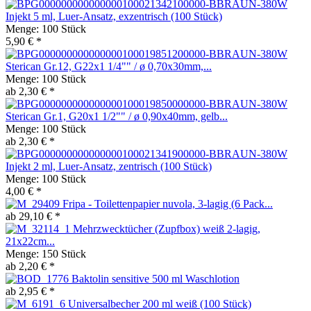
Injekt 5 ml, Luer-Ansatz, exzentrisch (100 Stück)
Menge:
100 Stück
5,90 € *
Sterican Gr.12, G22x1 1/4"" / ø 0,70x30mm,...
Menge:
100 Stück
ab 2,30 € *
Sterican Gr.1, G20x1 1/2"" / ø 0,90x40mm, gelb...
Menge:
100 Stück
ab 2,30 € *
Injekt 2 ml, Luer-Ansatz, zentrisch (100 Stück)
Menge:
100 Stück
4,00 € *
Fripa - Toilettenpapier nuvola, 3-lagig (6 Pack...
ab 29,10 € *
Mehrzwecktücher (Zupfbox) weiß 2-lagig,
21x22cm...
Menge:
150 Stück
ab 2,20 € *
Baktolin sensitive 500 ml Waschlotion
ab 2,95 € *
Universalbecher 200 ml weiß (100 Stück)