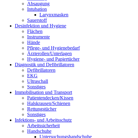
Absaugung
Intubation
Larynxmasken
Sauerstoff
Desinfektion und Hygiene
Flächen
Instrumente
Hände
Pflege- und Hygienebedarf
Ärzterollen/Unterlagen
Hygiene- und Papiertücher
Diagnostik und Defibrillatoren
Defibrillatoren
EKG
Ultraschall
Sonstiges
Immobilisation und Transport
Patientendecken/Kissen
Halskrausen/Schienen
Rettungstücher
Sonstiges
Infektions- und Arbeitsschutz
Arbeitssicherheit
Handschuhe
Untersuchungshandschuhe