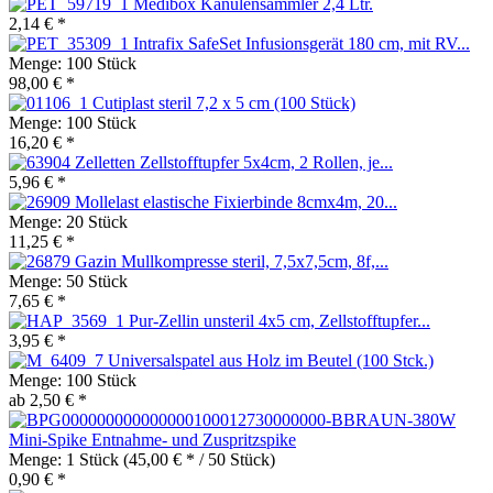
Medibox Kanülensammler 2,4 Ltr.
2,14 € *
Intrafix SafeSet Infusionsgerät 180 cm, mit RV...
Menge:
100 Stück
98,00 € *
Cutiplast steril 7,2 x 5 cm (100 Stück)
Menge:
100 Stück
16,20 € *
Zelletten Zellstofftupfer 5x4cm, 2 Rollen, je...
5,96 € *
Mollelast elastische Fixierbinde 8cmx4m, 20...
Menge:
20 Stück
11,25 € *
Gazin Mullkompresse steril, 7,5x7,5cm, 8f,...
Menge:
50 Stück
7,65 € *
Pur-Zellin unsteril 4x5 cm, Zellstofftupfer...
3,95 € *
Universalspatel aus Holz im Beutel (100 Stck.)
Menge:
100 Stück
ab 2,50 € *
Mini-Spike Entnahme- und Zuspritzspike
Menge:
1 Stück
(45,00 € * / 50 Stück)
0,90 € *