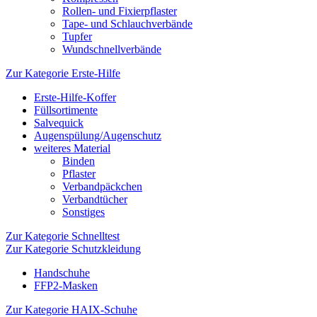
Rollen- und Fixierpflaster
Tape- und Schlauchverbände
Tupfer
Wundschnellverbände
Zur Kategorie Erste-Hilfe
Erste-Hilfe-Koffer
Füllsortimente
Salvequick
Augenspülung/Augenschutz
weiteres Material
Binden
Pflaster
Verbandpäckchen
Verbandtücher
Sonstiges
Zur Kategorie Schnelltest
Zur Kategorie Schutzkleidung
Handschuhe
FFP2-Masken
Zur Kategorie HAIX-Schuhe