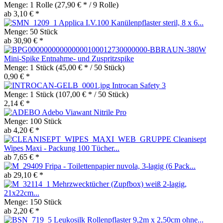
Menge:
1 Rolle
(27,90 € * / 9 Rolle)
ab 3,10 € *
Applica I.V.100 Kanülenpflaster steril, 8 x 6...
Menge:
50 Stück
ab 30,90 € *
Mini-Spike Entnahme- und Zuspritzspike
Menge:
1 Stück
(45,00 € * / 50 Stück)
0,90 € *
Introcan Safety 3
Menge:
1 Stück
(107,00 € * / 50 Stück)
2,14 € *
Adebo Viawant Nitrile Pro
Menge:
100 Stück
ab 4,20 € *
Cleanisept
Wipes Maxi - Packung 100 Tücher...
ab 7,65 € *
Fripa - Toilettenpapier nuvola, 3-lagig (6 Pack...
ab 29,10 € *
Mehrzwecktücher (Zupfbox) weiß 2-lagig,
21x22cm...
Menge:
150 Stück
ab 2,20 € *
Leukosilk Rollenpflaster 9,2m x 2,50cm ohne...