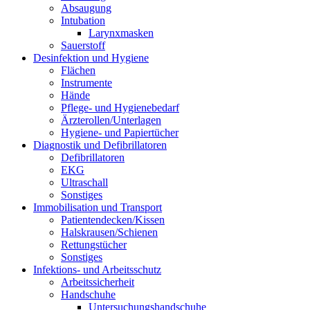
Absaugung
Intubation
Larynxmasken
Sauerstoff
Desinfektion und Hygiene
Flächen
Instrumente
Hände
Pflege- und Hygienebedarf
Ärzterollen/Unterlagen
Hygiene- und Papiertücher
Diagnostik und Defibrillatoren
Defibrillatoren
EKG
Ultraschall
Sonstiges
Immobilisation und Transport
Patientendecken/Kissen
Halskrausen/Schienen
Rettungstücher
Sonstiges
Infektions- und Arbeitsschutz
Arbeitssicherheit
Handschuhe
Untersuchungshandschuhe