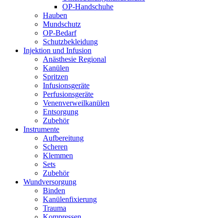
OP-Handschuhe
Hauben
Mundschutz
OP-Bedarf
Schutzbekleidung
Injektion und Infusion
Anästhesie Regional
Kanülen
Spritzen
Infusionsgeräte
Perfusionsgeräte
Venenverweilkanülen
Entsorgung
Zubehör
Instrumente
Aufbereitung
Scheren
Klemmen
Sets
Zubehör
Wundversorgung
Binden
Kanülenfixierung
Trauma
Kompressen