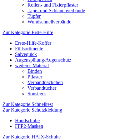
Rollen- und Fixierpflaster
Tape- und Schlauchverbände
Tupfer
Wundschnellverbände
Zur Kategorie Erste-Hilfe
Erste-Hilfe-Koffer
Füllsortimente
Salvequick
Augenspülung/Augenschutz
weiteres Material
Binden
Pflaster
Verbandpäckchen
Verbandtücher
Sonstiges
Zur Kategorie Schnelltest
Zur Kategorie Schutzkleidung
Handschuhe
FFP2-Masken
Zur Kategorie HAIX-Schuhe