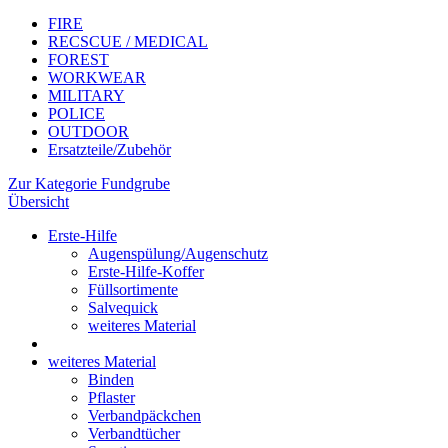
FIRE
RECSCUE / MEDICAL
FOREST
WORKWEAR
MILITARY
POLICE
OUTDOOR
Ersatzteile/Zubehör
Zur Kategorie Fundgrube
Übersicht
Erste-Hilfe
Augenspülung/Augenschutz
Erste-Hilfe-Koffer
Füllsortimente
Salvequick
weiteres Material
weiteres Material
Binden
Pflaster
Verbandpäckchen
Verbandtücher