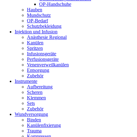
OP-Handschuhe
Hauben
Mundschutz
OP-Bedarf
Schutzbekleidung
Injektion und Infusion
Anästhesie Regional
Kanülen
Spritzen
Infusionsgeräte
Perfusionsgeräte
Venenverweilkanülen
Entsorgung
Zubehör
Instrumente
Aufbereitung
Scheren
Klemmen
Sets
Zubehör
Wundversorgung
Binden
Kanülenfixierung
Trauma
Kompressen