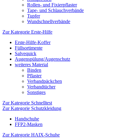
Rollen- und Fixierpflaster
Tape- und Schlauchverbände
Tupfer
Wundschnellverbände
Zur Kategorie Erste-Hilfe
Erste-Hilfe-Koffer
Füllsortimente
Salvequick
Augenspülung/Augenschutz
weiteres Material
Binden
Pflaster
Verbandpäckchen
Verbandtücher
Sonstiges
Zur Kategorie Schnelltest
Zur Kategorie Schutzkleidung
Handschuhe
FFP2-Masken
Zur Kategorie HAIX-Schuhe