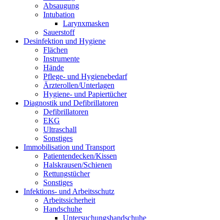
Absaugung
Intubation
Larynxmasken
Sauerstoff
Desinfektion und Hygiene
Flächen
Instrumente
Hände
Pflege- und Hygienebedarf
Ärzterollen/Unterlagen
Hygiene- und Papiertücher
Diagnostik und Defibrillatoren
Defibrillatoren
EKG
Ultraschall
Sonstiges
Immobilisation und Transport
Patientendecken/Kissen
Halskrausen/Schienen
Rettungstücher
Sonstiges
Infektions- und Arbeitsschutz
Arbeitssicherheit
Handschuhe
Untersuchungshandschuhe