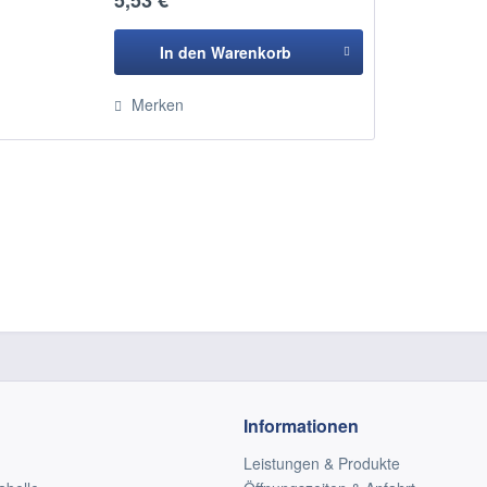
5,53 € *
und Kleinkindern. Baldur-
Silberwindel ist durch beidseitige...
In den
Warenkorb
Hinzugefügt
Merken
Informationen
Leistungen & Produkte