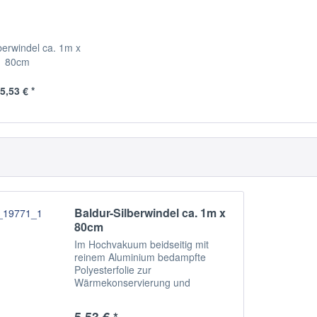
berwindel ca. 1m x
80cm
5,53 € *
Baldur-Silberwindel ca. 1m x
80cm
Im Hochvakuum beidseitig mit
reinem Aluminium bedampfte
Polyesterfolie zur
Wärmekonservierung und
Verhinderung des Abfalls der
Körpertemperatur bei Säuglingen