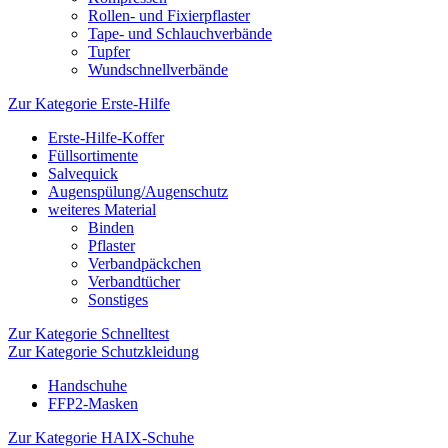
Rollen- und Fixierpflaster
Tape- und Schlauchverbände
Tupfer
Wundschnellverbände
Zur Kategorie Erste-Hilfe
Erste-Hilfe-Koffer
Füllsortimente
Salvequick
Augenspülung/Augenschutz
weiteres Material
Binden
Pflaster
Verbandpäckchen
Verbandtücher
Sonstiges
Zur Kategorie Schnelltest
Zur Kategorie Schutzkleidung
Handschuhe
FFP2-Masken
Zur Kategorie HAIX-Schuhe