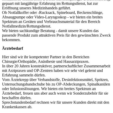
gepaart mit langjährige Erfahrung im Rettungsdienst, hat zur
Eröffnung unseres Medizinhandels geführt.
Ob Notfallkoffer oder -Rucksack, Spineboard, Beckenschlinge,
Absaugpumpe oder Video-Laryngoskop - wir bieten ein breites
Spektrum an Geräten und Verbrauchsmaterial für den Bereich
Notfallmedizin/Rettungsdienst.
Wir bieten sachkundige Beratung - damit unsere Kunden das
passende Produkt zum attraktiven Preis für den gewünschten Zweck
bekommen.
Ärztebedarf
Hier sind wir ihr kompetenter Partner in den Bereichen
Chirurgie/Orthopädie, Anästhesie und Hausarztpraxen.
In über 20 Jahren konstruktiver, partnerschaftlicher Zusammenarbeit
mit Arztpraxen und OP-Zentren haben wir sehr viel gelernt und
Erfahrung sammeln dürfen.
Vom Ärztekrepp über Verbandstoffe, Desinfektionsmittel, Spritzen,
Untersuchungshandschuhe bis zu OP-Abdeckungen, Spinalkanülen
oder Infusionslösungen. Wir bieten ein breites Spektrum an
Ärztebedarf, freuen uns aber auch wenn wir Sonderzubehör für sie
beschaffen dürfen.
Sprechstundenbedarf rechnen wir für unsere Kunden direkt mit den
Krankenkassen ab.