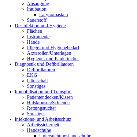
Absaugung
Intubation
Larynxmasken
Sauerstoff
Desinfektion und Hygiene
Flächen
Instrumente
Hände
Pflege- und Hygienebedarf
Ärzterollen/Unterlagen
Hygiene- und Papiertücher
Diagnostik und Defibrillatoren
Defibrillatoren
EKG
Ultraschall
Sonstiges
Immobilisation und Transport
Patientendecken/Kissen
Halskrausen/Schienen
Rettungstücher
Sonstiges
Infektions- und Arbeitsschutz
Arbeitssicherheit
Handschuhe
Untersuchungshandschuhe