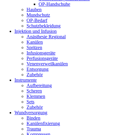
OP-Handschuhe
Hauben
Mundschutz
OP-Bedarf
Schutzbekleidung
Injektion und Infusion
Anästhesie Regional
Kanülen
Spritzen
Infusionsgeräte
Perfusionsgeräte
Venenverweilkanülen
Entsorgung
Zubehör
Instrumente
Aufbereitung
Scheren
Klemmen
Sets
Zubehör
Wundversorgung
Binden
Kanülenfixierung
Trauma
Kompressen