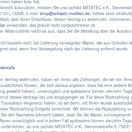
mmen haben bzw. hat.
fsrecht auszuüben, müssen Sie uns (schätz MEDITEC e.K., Siemensst
07161) 13208, e-mail:
shop@schaetz-meditec.de
) mittels einer eindeut
-Mail) über Ihren Entschluss, diesen Vertrag zu widerrufen, informiere
lar
verwenden, das jedoch nicht vorgeschrieben ist.
 Widerrufsfrist reicht es aus, dass Sie die Mitteilung über die Ausübu
echt besteht nicht, bei Lieferung versiegelter Waren, die aus Gründen
net sind, wenn ihre Versiegelung nach der Lieferung entfernt wurde.
derrufs
 Vertrag widerrufen, haben wir Ihnen alle Zahlungen, die wir von Ihnen
usätzlichen Kosten, die sich daraus ergeben, dass Sie eine andere Art
ung gewählt haben), unverzüglich und spätestens binnen vierzehn Tag
erruf dieses Vertrags bei uns eingegangen ist. Für diese Rückzahlung 
 Transaktion eingesetzt haben, es sei denn, mit Ihnen wurde ausdrückl
eser Rückzahlung Entgelte berechnet. Wir können die Rückzahlung ver
 Sie den Nachweis erbracht haben, dass Sie die Waren zurückgesandt h
Waren unverzüglich und in jedem Fall spätestens binnen vierzehn Tag
s unterrichten, an uns (schätz MEDITEC e.K., Siemensstraße 5, 73037