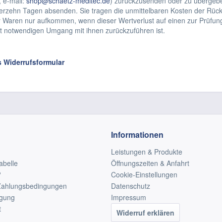
 e-mail:
shop@schaetz-meditec.de
) zurückzusenden oder zu übergeben
vierzehn Tagen absenden. Sie tragen die unmittelbaren Kosten der Rü
r Waren nur aufkommen, wenn dieser Wertverlust auf einen zur Prüfun
t notwendigen Umgang mit ihnen zurückzuführen ist.
s Widerrufsformular
Informationen
Leistungen & Produkte
abelle
Öffnungszeiten & Anfahrt
?
Cookie-Einstellungen
Zahlungsbedingungen
Datenschutz
rgung
Impressum
t
Widerruf erklären