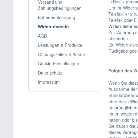
in Besitz geno
Versand und
Um Ihr Widerru
Zahlungsbedingungen
Telefax: +49 (
Batterieentsorgung
Telefax oder E
Widerrufsformu
Widerrufsrecht
Zur Wahrung der
AGB
absenden.
Ein Widerrufsr
Leistungen & Produkte
Rückgabe geeig
Öffnungszeiten & Anfahrt
Cookie-Einstellungen
Folgen des Wi
Datenschutz
Impressum
Wenn Sie diesen
Ausnahme der z
Standardliefer
über Ihren Wid
ursprünglichen
Ihnen wegen di
haben oder bis
Sie haben die 
dieses Vertrag