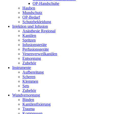
OP-Handschuhe
Hauben
Mundschutz
OP-Bedarf
Schutzbekleidung
Injektion und Infusion
Anästhesie Regional
Kanülen
Spritzen
Infusionsgeräte
Perfusionsgeräte
Venenverweilkanülen
Entsorgung
Zubehör
Instrumente
Aufbereitung
Scheren
Klemmen
Sets
Zubehör
Wundversorgung
Binden
Kanülenfixierung
Trauma
Kompressen