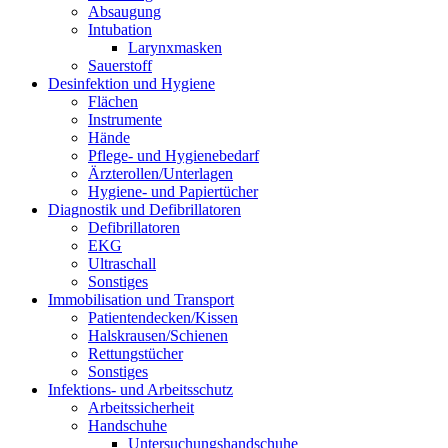
Absaugung
Intubation
Larynxmasken
Sauerstoff
Desinfektion und Hygiene
Flächen
Instrumente
Hände
Pflege- und Hygienebedarf
Ärzterollen/Unterlagen
Hygiene- und Papiertücher
Diagnostik und Defibrillatoren
Defibrillatoren
EKG
Ultraschall
Sonstiges
Immobilisation und Transport
Patientendecken/Kissen
Halskrausen/Schienen
Rettungstücher
Sonstiges
Infektions- und Arbeitsschutz
Arbeitssicherheit
Handschuhe
Untersuchungshandschuhe