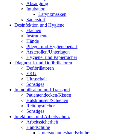
Absaugung
Intubation
Larynxmasken
Sauerstoff
Desinfektion und Hygiene
Flächen
Instrumente
Hände
Pflege- und Hygienebedarf
Ärzterollen/Unterlagen
Hygiene- und Papiertücher
Diagnostik und Defibrillatoren
Defibrillatoren
EKG
Ultraschall
Sonstiges
Immobilisation und Transport
Patientendecken/Kissen
Halskrausen/Schienen
Rettungstücher
Sonstiges
Infektions- und Arbeitsschutz
Arbeitssicherheit
Handschuhe
Untersuchungshandschuhe