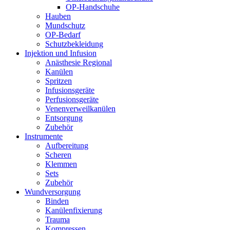
OP-Handschuhe
Hauben
Mundschutz
OP-Bedarf
Schutzbekleidung
Injektion und Infusion
Anästhesie Regional
Kanülen
Spritzen
Infusionsgeräte
Perfusionsgeräte
Venenverweilkanülen
Entsorgung
Zubehör
Instrumente
Aufbereitung
Scheren
Klemmen
Sets
Zubehör
Wundversorgung
Binden
Kanülenfixierung
Trauma
Kompressen