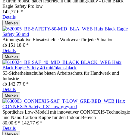
Extrem robust, dabei federleicht und atmungsaktiv - Dein Black
Eagle Safety Pro low
142,77 € *
Details
Merken
Haix Black Eagle
Safety 50 mid
Atmungsaktive Einsatzstiefel: Workwear für jede Situation
ab 151,18 € *
Details
Merken
Haix
Black Eagle Safety 40 mid/black-black
S3-Sicherheitsschuhe bieten Arbeitsschutz für Handwerk und
Industrie
ab 142,77 € *
Details
Merken
Haix
CONNEXIS Safety T S1 low grey-red
Sportliches Low-Modell mit innovativer CONNEXIS-Technologie
und Nano-Carbon Kappe für den Indoor-Bereich
80,00 € *
142,77 € *
Details
Merken