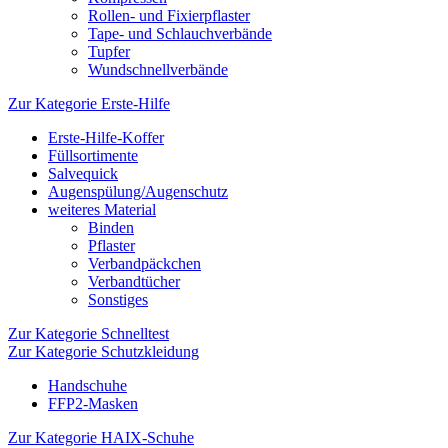
Rollen- und Fixierpflaster
Tape- und Schlauchverbände
Tupfer
Wundschnellverbände
Zur Kategorie Erste-Hilfe
Erste-Hilfe-Koffer
Füllsortimente
Salvequick
Augenspülung/Augenschutz
weiteres Material
Binden
Pflaster
Verbandpäckchen
Verbandtücher
Sonstiges
Zur Kategorie Schnelltest
Zur Kategorie Schutzkleidung
Handschuhe
FFP2-Masken
Zur Kategorie HAIX-Schuhe