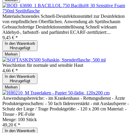
Bacillol® 30 Sensitive Foam
750ml Sprühflasche
Materialschonendes Schnell-Desinfektionsmittel zur Desinfektion
von empfindlichen Oberflächen. Anwendung als Sprühschaum
Gebrauchsfertige Desinfektionsmittellösung Schnell wirksam
Aldehyd-, farbstoff- und parfümfrei ECARF-zertifiziert:...
9,45 € *
In den
Warenkorb
Hinzugefügt
Merken
Softaskin, Spenderflasche, 500 ml
Waschlotion für normale und sensible Haut
4,66 € *
In den
Warenkorb
Hinzugefügt
Merken
Tragelaken - Papier 50-fädig, 120x200 cm
Anwendungsbereiche: - im Krankenhaus - Rettungsdienst - Ärzte
Produkteigenschaften: - 50 fach fädenverstärkt - mit Auslaufsperre -
Schutz der Liege / Trage Produktgröße: - 120 x 200 cm Material: -
Tissue - PE-Folie
Menge:
100 Stück
49,20 € *
In den
Warenkorb