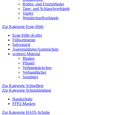
Rollen- und Fixierpflaster
Tape- und Schlauchverbände
Tupfer
Wundschnellverbände
Zur Kategorie Erste-Hilfe
Erste-Hilfe-Koffer
Füllsortimente
Salvequick
Augenspülung/Augenschutz
weiteres Material
Binden
Pflaster
Verbandpäckchen
Verbandtücher
Sonstiges
Zur Kategorie Schnelltest
Zur Kategorie Schutzkleidung
Handschuhe
FFP2-Masken
Zur Kategorie HAIX-Schuhe