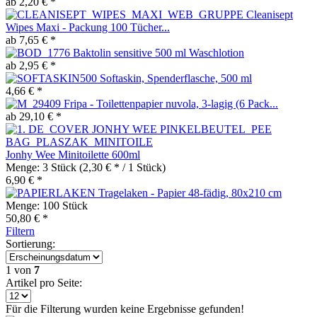
ab 2,20 € *
Cleanisept
Wipes Maxi - Packung 100 Tücher...
ab 7,65 € *
Baktolin sensitive 500 ml Waschlotion
ab 2,95 € *
Softaskin, Spenderflasche, 500 ml
4,66 € *
Fripa - Toilettenpapier nuvola, 3-lagig (6 Pack...
ab 29,10 € *
Jonhy Wee Minitoilette 600ml
Menge:
3 Stück
(2,30 € * / 1 Stück)
6,90 € *
Tragelaken - Papier 48-fädig, 80x210 cm
Menge:
100 Stück
50,80 € *
Filtern
Sortierung:
1
von
7
Artikel pro Seite:
Für die Filterung wurden keine Ergebnisse gefunden!