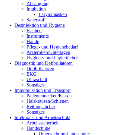
Absaugung
Intubation
Larynxmasken
Sauerstoff
Desinfektion und Hygiene
Flächen
Instrumente
Hände
Pflege- und Hygienebedarf
Ärzterollen/Unterlagen
Hygiene- und Papiertücher
Diagnostik und Defibrillatoren
Defibrillatoren
EKG
Ultraschall
Sonstiges
Immobilisation und Transport
Patientendecken/Kissen
Halskrausen/Schienen
Rettungstücher
Sonstiges
Infektions- und Arbeitsschutz
Arbeitssicherheit
Handschuhe
Untersuchungshandschuhe