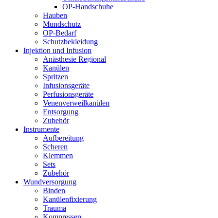
OP-Handschuhe
Hauben
Mundschutz
OP-Bedarf
Schutzbekleidung
Injektion und Infusion
Anästhesie Regional
Kanülen
Spritzen
Infusionsgeräte
Perfusionsgeräte
Venenverweilkanülen
Entsorgung
Zubehör
Instrumente
Aufbereitung
Scheren
Klemmen
Sets
Zubehör
Wundversorgung
Binden
Kanülenfixierung
Trauma
Kompressen