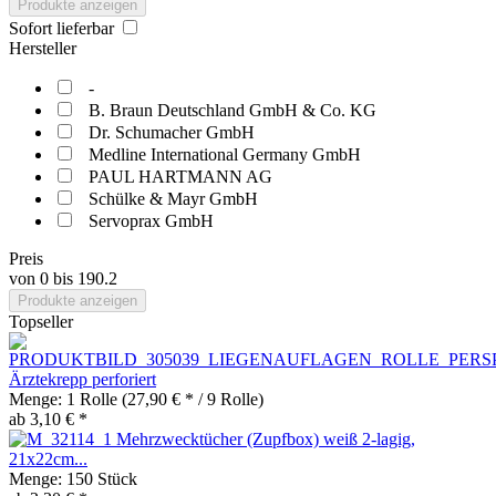
Produkte anzeigen
Sofort lieferbar
Hersteller
-
B. Braun Deutschland GmbH & Co. KG
Dr. Schumacher GmbH
Medline International Germany GmbH
PAUL HARTMANN AG
Schülke & Mayr GmbH
Servoprax GmbH
Preis
von
0
bis
190.2
Produkte anzeigen
Topseller
Ärztekrepp perforiert
Menge:
1 Rolle
(27,90 € * / 9 Rolle)
ab 3,10 € *
Mehrzwecktücher (Zupfbox) weiß 2-lagig,
21x22cm...
Menge:
150 Stück