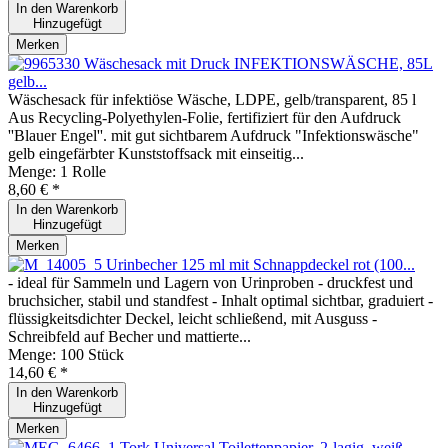
In den
Warenkorb
Hinzugefügt
Merken
Wäschesack mit Druck INFEKTIONSWÄSCHE, 85L
gelb...
Wäschesack für infektiöse Wäsche, LDPE, gelb/transparent, 85 l
Aus Recycling-Polyethylen-Folie, fertifiziert für den Aufdruck
''Blauer Engel''. mit gut sichtbarem Aufdruck "Infektionswäsche"
gelb eingefärbter Kunststoffsack mit einseitig...
Menge:
1 Rolle
8,60 € *
In den
Warenkorb
Hinzugefügt
Merken
Urinbecher 125 ml mit Schnappdeckel rot (100...
- ideal für Sammeln und Lagern von Urinproben - druckfest und
bruchsicher, stabil und standfest - Inhalt optimal sichtbar, graduiert -
flüssigkeitsdichter Deckel, leicht schließend, mit Ausguss -
Schreibfeld auf Becher und mattierte...
Menge:
100 Stück
14,60 € *
In den
Warenkorb
Hinzugefügt
Merken
Tork Universal Toilettenpapier, 2-lagig, weiß...