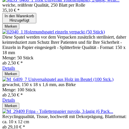
weiche, reißfeste Qualität, 250 Blatt per Rolle
35,10 € *
In den
Warenkorb
Hinzugefügt
Merken
Holzmundspatel einzeln verpackt (50 Stück)
Diese Spatel werden vor dem Verpacken zusätzlich sterilisiert, daher
keimreduziert zum Schutz Ihrer Patienten und für Ihre Sicherheit -
Einzeln in Papier eingesiegelt - Splitterfreie Qualität - Format: 150 x
18 mm
Menge:
50 Stück
ab 2,50 € *
Details
Merken
Universalspatel aus Holz im Beutel (100 Stck.)
gewachst, 150 x 18 x 1,6 mm, aus Birke
Menge:
100 Stück
ab 2,50 € *
Details
Merken
Fripa - Toilettenpapier nuvola, 3-lagig (6 Pack...
Recyclingqualität, Tissue, hochweiß mit Dekorprägung, Blattformat:
ca. 10 x 12 cm
ab 29,10 € *