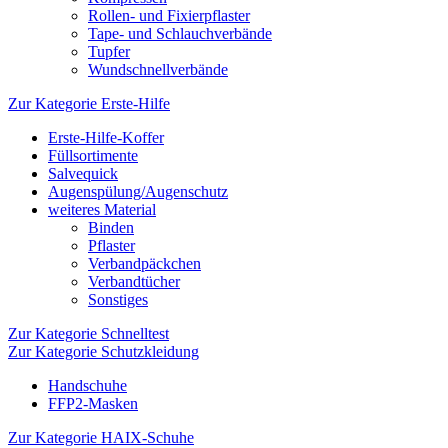
Rollen- und Fixierpflaster
Tape- und Schlauchverbände
Tupfer
Wundschnellverbände
Zur Kategorie Erste-Hilfe
Erste-Hilfe-Koffer
Füllsortimente
Salvequick
Augenspülung/Augenschutz
weiteres Material
Binden
Pflaster
Verbandpäckchen
Verbandtücher
Sonstiges
Zur Kategorie Schnelltest
Zur Kategorie Schutzkleidung
Handschuhe
FFP2-Masken
Zur Kategorie HAIX-Schuhe