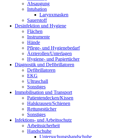
Absaugung
Intubation
Larynxmasken
Sauerstoff
Desinfektion und Hygiene
Flächen
Instrumente
Hände
Pflege- und Hygienebedarf
Ärzterollen/Unterlagen
Hygiene- und Papiertücher
Diagnostik und Defibrillatoren
Defibrillatoren
EKG
Ultraschall
Sonstiges
Immobilisation und Transport
Patientendecken/Kissen
Halskrausen/Schienen
Rettungstücher
Sonstiges
Infektions- und Arbeitsschutz
Arbeitssicherheit
Handschuhe
Untersuchungshandschuhe