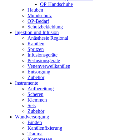
OP-Handschuhe
Hauben
Mundschutz
OP-Bedarf
Schutzbekleidung
Injektion und Infusion
Anästhesie Regional
Kanülen
Spritzen
Infusionsgeräte
Perfusionsgeräte
Venenverweilkanülen
Entsorgung
Zubehör
Instrumente
Aufbereitung
Scheren
Klemmen
Sets
Zubehör
Wundversorgung
Binden
Kanülenfixierung
Trauma
Kompressen