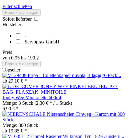
Filter schließen
Produkte anzeigen
Sofort lieferbar
Hersteller
-
Servoprax GmbH
Preis
von
0.95
bis
190.2
Produkte anzeigen
Topseller
Fripa - Toilettenpapier nuvola, 3-lagig (6 Pack...
ab 29,10 € *
Jonhy Wee Minitoilette 600ml
Menge:
3 Stück
(2,30 € * / 1 Stück)
6,90 € *
Nierenschalen-Einweg - Karton mit 300
Stück
Menge:
300 Stück
ab 19,85 € *
Einmal-Rasierer Wilkinson Typ 182H, unsteril...