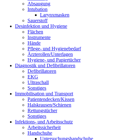
Absaugung
Intubation
Larynxmasken
Sauerstoff
Desinfektion und Hygiene
Flächen
Instrumente
Hände
Pflege- und Hygienebedarf
Ärzterollen/Unterlagen
Hygiene- und Papiertücher
Diagnostik und Defibrillatoren
Defibrillatoren
EKG
Ultraschall
Sonstiges
Immobilisation und Transport
Patientendecken/Kissen
Halskrausen/Schienen
Rettungstücher
Sonstiges
Infektions- und Arbeitsschutz
Arbeitssicherheit
Handschuhe
Untersuchungshandschuhe