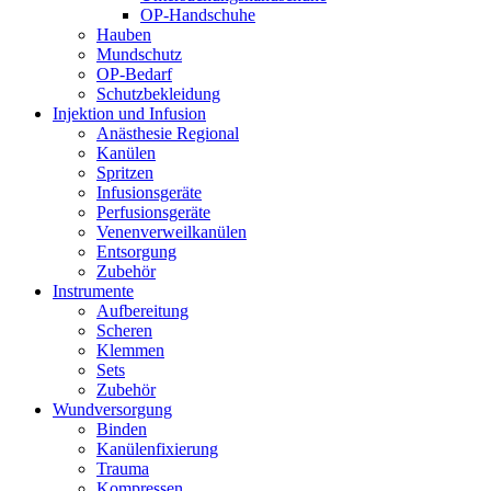
OP-Handschuhe
Hauben
Mundschutz
OP-Bedarf
Schutzbekleidung
Injektion und Infusion
Anästhesie Regional
Kanülen
Spritzen
Infusionsgeräte
Perfusionsgeräte
Venenverweilkanülen
Entsorgung
Zubehör
Instrumente
Aufbereitung
Scheren
Klemmen
Sets
Zubehör
Wundversorgung
Binden
Kanülenfixierung
Trauma
Kompressen