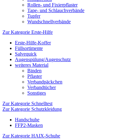
Rollen- und Fixierpflaster
Tape- und Schlauchverbände
Tupfer
Wundschnellverbände
Zur Kategorie Erste-Hilfe
Erste-Hilfe-Koffer
Füllsortimente
Salvequick
Augenspülung/Augenschutz
weiteres Material
Binden
Pflaster
Verbandpäckchen
Verbandtücher
Sonstiges
Zur Kategorie Schnelltest
Zur Kategorie Schutzkleidung
Handschuhe
FFP2-Masken
Zur Kategorie HAIX-Schuhe