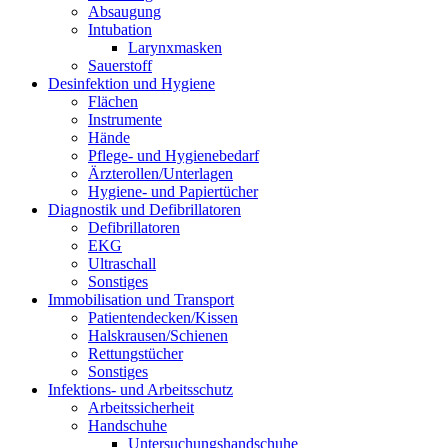
Absaugung
Intubation
Larynxmasken
Sauerstoff
Desinfektion und Hygiene
Flächen
Instrumente
Hände
Pflege- und Hygienebedarf
Ärzterollen/Unterlagen
Hygiene- und Papiertücher
Diagnostik und Defibrillatoren
Defibrillatoren
EKG
Ultraschall
Sonstiges
Immobilisation und Transport
Patientendecken/Kissen
Halskrausen/Schienen
Rettungstücher
Sonstiges
Infektions- und Arbeitsschutz
Arbeitssicherheit
Handschuhe
Untersuchungshandschuhe