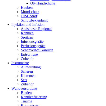
OP-Handschuhe
Hauben
Mundschutz
OP-Bedarf
Schutzbekleidung
Injektion und Infusion
Anästhesie Regional
Kanülen
Spritzen
Infusionsgeräte
Perfusionsgeräte
Venenverweilkanülen
Entsorgung
Zubehör
Instrumente
Aufbereitung
Scheren
Klemmen
Sets
Zubehör
Wundversorgung
Binden
Kanülenfixierung
Trauma
Kompressen