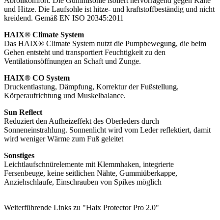
Abrollkomfort. Die Gummisohle isoliert hervorragend gegen Kälte
und Hitze. Die Laufsohle ist hitze- und kraftstoffbeständig und nicht
kreidend. Gemäß EN ISO 20345:2011
HAIX® Climate System
Das HAIX® Climate System nutzt die Pumpbewegung, die beim
Gehen entsteht und transportiert Feuchtigkeit zu den
Ventilationsöffnungen an Schaft und Zunge.
HAIX® CO System
Druckentlastung, Dämpfung, Korrektur der Fußstellung,
Körperaufrichtung und Muskelbalance.
Sun Reflect
Reduziert den Aufheizeffekt des Oberleders durch
Sonneneinstrahlung. Sonnenlicht wird vom Leder reflektiert, damit
wird weniger Wärme zum Fuß geleitet
Sonstiges
Leichtlaufschnürelemente mit Klemmhaken, integrierte
Fersenbeuge, keine seitlichen Nähte, Gummiüberkappe,
Anziehschlaufe, Einschrauben von Spikes möglich
Weiterführende Links zu "Haix Protector Pro 2.0"