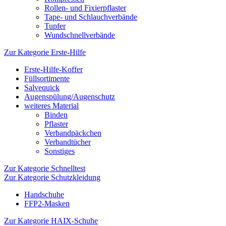
Rollen- und Fixierpflaster
Tape- und Schlauchverbände
Tupfer
Wundschnellverbände
Zur Kategorie Erste-Hilfe
Erste-Hilfe-Koffer
Füllsortimente
Salvequick
Augenspülung/Augenschutz
weiteres Material
Binden
Pflaster
Verbandpäckchen
Verbandtücher
Sonstiges
Zur Kategorie Schnelltest
Zur Kategorie Schutzkleidung
Handschuhe
FFP2-Masken
Zur Kategorie HAIX-Schuhe