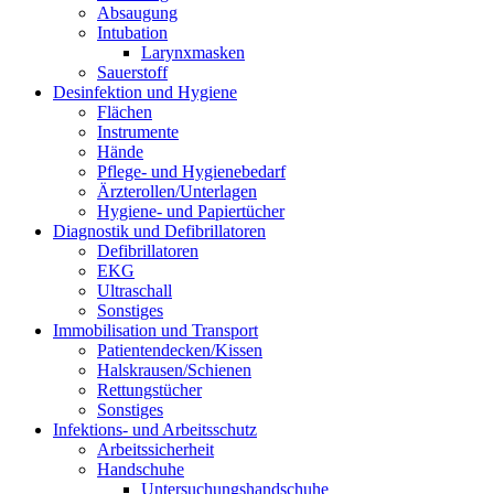
Absaugung
Intubation
Larynxmasken
Sauerstoff
Desinfektion und Hygiene
Flächen
Instrumente
Hände
Pflege- und Hygienebedarf
Ärzterollen/Unterlagen
Hygiene- und Papiertücher
Diagnostik und Defibrillatoren
Defibrillatoren
EKG
Ultraschall
Sonstiges
Immobilisation und Transport
Patientendecken/Kissen
Halskrausen/Schienen
Rettungstücher
Sonstiges
Infektions- und Arbeitsschutz
Arbeitssicherheit
Handschuhe
Untersuchungshandschuhe