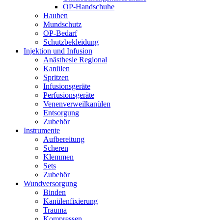
OP-Handschuhe
Hauben
Mundschutz
OP-Bedarf
Schutzbekleidung
Injektion und Infusion
Anästhesie Regional
Kanülen
Spritzen
Infusionsgeräte
Perfusionsgeräte
Venenverweilkanülen
Entsorgung
Zubehör
Instrumente
Aufbereitung
Scheren
Klemmen
Sets
Zubehör
Wundversorgung
Binden
Kanülenfixierung
Trauma
Kompressen