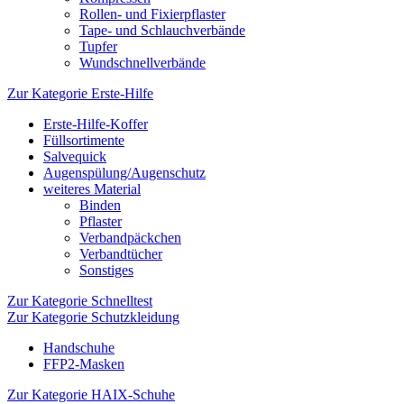
Rollen- und Fixierpflaster
Tape- und Schlauchverbände
Tupfer
Wundschnellverbände
Zur Kategorie Erste-Hilfe
Erste-Hilfe-Koffer
Füllsortimente
Salvequick
Augenspülung/Augenschutz
weiteres Material
Binden
Pflaster
Verbandpäckchen
Verbandtücher
Sonstiges
Zur Kategorie Schnelltest
Zur Kategorie Schutzkleidung
Handschuhe
FFP2-Masken
Zur Kategorie HAIX-Schuhe