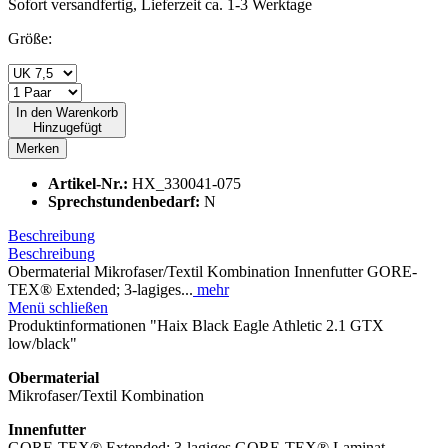
Sofort versandfertig, Lieferzeit ca. 1-3 Werktage
Größe:
In den
Warenkorb
Hinzugefügt
Merken
Artikel-Nr.:
HX_330041-075
Sprechstundenbedarf:
N
Beschreibung
Beschreibung
Obermaterial Mikrofaser/Textil Kombination Innenfutter GORE-
TEX® Extended; 3-lagiges...
mehr
Menü schließen
Produktinformationen "Haix Black Eagle Athletic 2.1 GTX
low/black"
Obermaterial
Mikrofaser/Textil Kombination
Innenfutter
GORE-TEX® Extended; 3-lagiges GORE-TEX® Laminat,