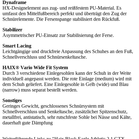
Dynaframe
HX-Designelement aus zug- und reißfestem PU-Material. Es
umfasst den Mittelfußbereich perfekt und überträgt den Zug der
Schnürelemente. Die Fersenspange stabilisiert den Rückfuß.
Stabilizer
Asymmetrischer PU-Einsatz zur Stabilisierung der Ferse.
Smart Lacing
Leichtgängige und druckfreie Anpassung des Schuhes an den Fuß,
Schnellverschluss und Schnürsenkeltasche.
HAIX® Vario Wide Fit System
Durch 3 verschiedene Einlegesohlen kann der Schuh in der Weite
individuell angepasst werden. Die rote Einlage (medium) wird mit
dem Schuh geliefert. Eine Einlegesohle in Gelb (wide) und Blau
(narrow) muss separat bestellt werden.
Sonstiges
Geringes Gewicht, geschlossenes Schnürsystem mit
Schnellverschluss und Senkeltasche, zusätzlicher Spitzenschutz,
metallfrei, antistatisch, sehr rutschfeste Sohle bei Nässe und Kälte,
dauerhaft gute Dämpfung
Weiterführende Links zu "Haix Black Eagle Athletic 2.1 GTX