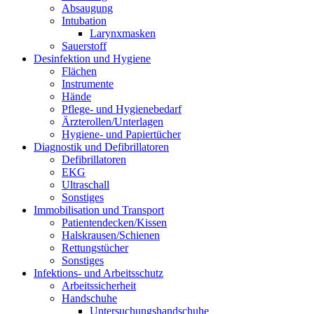
Absaugung
Intubation
Larynxmasken
Sauerstoff
Desinfektion und Hygiene
Flächen
Instrumente
Hände
Pflege- und Hygienebedarf
Ärzterollen/Unterlagen
Hygiene- und Papiertücher
Diagnostik und Defibrillatoren
Defibrillatoren
EKG
Ultraschall
Sonstiges
Immobilisation und Transport
Patientendecken/Kissen
Halskrausen/Schienen
Rettungstücher
Sonstiges
Infektions- und Arbeitsschutz
Arbeitssicherheit
Handschuhe
Untersuchungshandschuhe