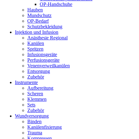
OP-Handschuhe
Hauben
Mundschutz
OP-Bedarf
Schutzbekleidung
Injektion und Infusion
Anästhesie Regional
Kanülen
Spritzen
Infusionsgeräte
Perfusionsgeräte
Venenverweilkanülen
Entsorgung
Zubehör
Instrumente
Aufbereitung
Scheren
Klemmen
Sets
Zubehör
Wundversorgung
Binden
Kanülenfixierung
Trauma
Kompressen