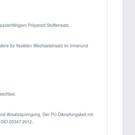
azierfähigem Polyamid Stoffeinsatz.
ere für flexiblen Wechseleinsatz im Innenund
aschbar.
n- und Absatzsprengung. Der PU-Dämpfungskeil mit
N ISO 20347:2012.