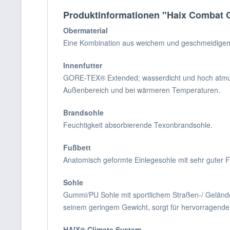
Produktinformationen "Haix Combat 
Obermaterial
Eine Kombination aus weichem und geschmeidigem L
Innenfutter
GORE-TEX® Extended; wasserdicht und hoch atmungs
Außenbereich und bei wärmeren Temperaturen.
Brandsohle
Feuchtigkeit absorbierende Texonbrandsohle.
Fußbett
Anatomisch geformte Einlegesohle mit sehr guter 
Sohle
Gummi/PU Sohle mit sportlichem Straßen-/ Geländep
seinem geringem Gewicht, sorgt für hervorragende
HAIX® Climate System