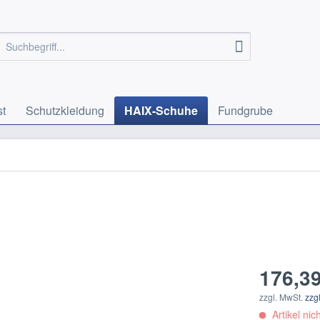
st
Schutzkleidung
HAIX-Schuhe
Fundgrube
176,39
zzgl. MwSt.
zzg
Artikel nich