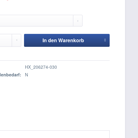
In den
Warenkorb
Hinzugefügt
HX_206274-030
enbedarf:
N