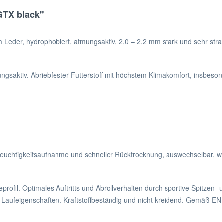
GTX black"
eder, hydrophobiert, atmungsaktiv, 2,0 – 2,2 mm stark und sehr strap
aktiv. Abriebfester Futterstoff mit höchstem Klimakomfort, insbesond
Feuchtigkeitsaufnahme und schneller Rücktrocknung, auswechselbar, w
rofil. Optimales Auftritts und Abrollverhalten durch sportive Spitze
 Laufeigenschaften. Kraftstoffbeständig und nicht kreidend. Gemäß E