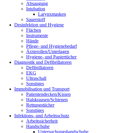
Absaugung
Intubation
Larynxmasken
Sauerstoff
Desinfektion und Hygiene
Flächen
Instrumente
Hände
Pflege- und Hygienebedarf
Ärzterollen/Unterlagen
Hygiene- und Papiertücher
Diagnostik und Defibrillatoren
Defibrillatoren
EKG
Ultraschall
Sonstiges
Immobilisation und Transport
Patientendecken/Kissen
Halskrausen/Schienen
Rettungstücher
Sonstiges
Infektions- und Arbeitsschutz
Arbeitssicherheit
Handschuhe
Untersuchungshandschuhe