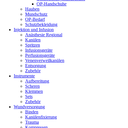
OP-Handschuhe
Hauben
Mundschutz
OP-Bedarf
Schutzbekleidung
Injektion und Infusion
Anästhesie Regional
Kanülen
Spritzen
Infusionsgeräte
Perfusionsgeräte
Venenverweilkanülen
Entsorgung
Zubehör
Instrumente
Aufbereitung
Scheren
Klemmen
Sets
Zubehör
Wundversorgung
Binden
Kanülenfixierung
Trauma
Kompressen