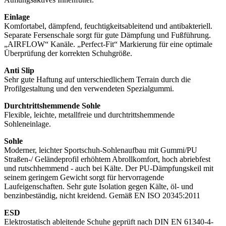
Einlage
Komfortabel, dämpfend, feuchtigkeitsableitend und antibakteriell.
Separate Fersenschale sorgt für gute Dämpfung und Fußführung.
„AIRFLOW“ Kanäle. „Perfect-Fit“ Markierung für eine optimale
Überprüfung der korrekten Schuhgröße.
Anti Slip
Sehr gute Haftung auf unterschiedlichem Terrain durch die
Profilgestaltung und den verwendeten Spezialgummi.
Durchtrittshemmende Sohle
Flexible, leichte, metallfreie und durchtrittshemmende
Sohleneinlage.
Sohle
Moderner, leichter Sportschuh-Sohlenaufbau mit Gummi/PU
Straßen-/ Geländeprofil erhöhtem Abrollkomfort, hoch abriebfest
und rutschhemmend - auch bei Kälte. Der PU-Dämpfungskeil mit
seinem geringem Gewicht sorgt für hervorragende
Laufeigenschaften. Sehr gute Isolation gegen Kälte, öl- und
benzinbeständig, nicht kreidend. Gemäß EN ISO 20345:2011
ESD
Elektrostatisch ableitende Schuhe geprüft nach DIN EN 61340-4-