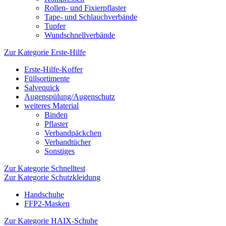
Rollen- und Fixierpflaster
Tape- und Schlauchverbände
Tupfer
Wundschnellverbände
Zur Kategorie Erste-Hilfe
Erste-Hilfe-Koffer
Füllsortimente
Salvequick
Augenspülung/Augenschutz
weiteres Material
Binden
Pflaster
Verbandpäckchen
Verbandtücher
Sonstiges
Zur Kategorie Schnelltest
Zur Kategorie Schutzkleidung
Handschuhe
FFP2-Masken
Zur Kategorie HAIX-Schuhe