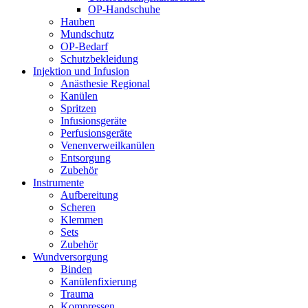
OP-Handschuhe
Hauben
Mundschutz
OP-Bedarf
Schutzbekleidung
Injektion und Infusion
Anästhesie Regional
Kanülen
Spritzen
Infusionsgeräte
Perfusionsgeräte
Venenverweilkanülen
Entsorgung
Zubehör
Instrumente
Aufbereitung
Scheren
Klemmen
Sets
Zubehör
Wundversorgung
Binden
Kanülenfixierung
Trauma
Kompressen