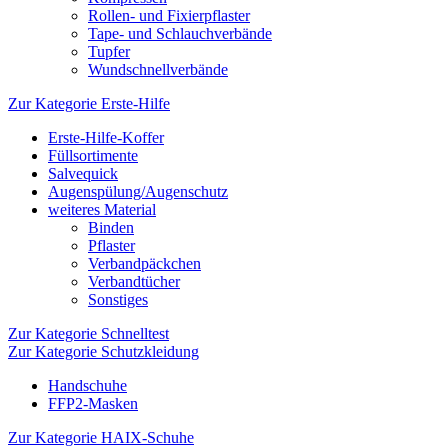
Rollen- und Fixierpflaster
Tape- und Schlauchverbände
Tupfer
Wundschnellverbände
Zur Kategorie Erste-Hilfe
Erste-Hilfe-Koffer
Füllsortimente
Salvequick
Augenspülung/Augenschutz
weiteres Material
Binden
Pflaster
Verbandpäckchen
Verbandtücher
Sonstiges
Zur Kategorie Schnelltest
Zur Kategorie Schutzkleidung
Handschuhe
FFP2-Masken
Zur Kategorie HAIX-Schuhe