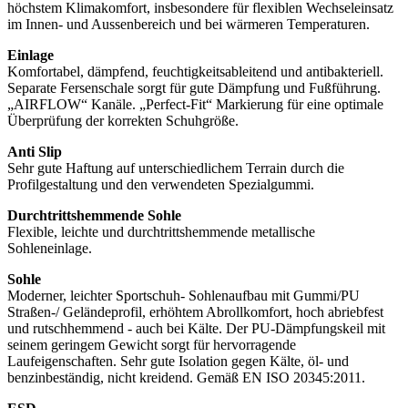
höchstem Klimakomfort, insbesondere für flexiblen Wechseleinsatz
im Innen- und Aussenbereich und bei wärmeren Temperaturen.
Einlage
Komfortabel, dämpfend, feuchtigkeitsableitend und antibakteriell.
Separate Fersenschale sorgt für gute Dämpfung und Fußführung.
„AIRFLOW“ Kanäle. „Perfect-Fit“ Markierung für eine optimale
Überprüfung der korrekten Schuhgröße.
Anti Slip
Sehr gute Haftung auf unterschiedlichem Terrain durch die
Profilgestaltung und den verwendeten Spezialgummi.
Durchtrittshemmende Sohle
Flexible, leichte und durchtrittshemmende metallische
Sohleneinlage.
Sohle
Moderner, leichter Sportschuh- Sohlenaufbau mit Gummi/PU
Straßen-/ Geländeprofil, erhöhtem Abrollkomfort, hoch abriebfest
und rutschhemmend - auch bei Kälte. Der PU-Dämpfungskeil mit
seinem geringem Gewicht sorgt für hervorragende
Laufeigenschaften. Sehr gute Isolation gegen Kälte, öl- und
benzinbeständig, nicht kreidend. Gemäß EN ISO 20345:2011.