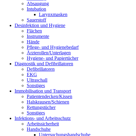
Absaugung
Intubation
Larynxmasken
Sauerstoff
Desinfektion und Hygiene
Flächen
Instrumente
Hände
Pflege- und Hygienebedarf
Ärzterollen/Unterlagen
Hygiene- und Papiertücher
Diagnostik und Defibrillatoren
Defibrillatoren
EKG
Ultraschall
Sonstiges
Immobilisation und Transport
Patientendecken/Kissen
Halskrausen/Schienen
Rettungstücher
Sonstiges
Infektions- und Arbeitsschutz
Arbeitssicherheit
Handschuhe
Untersuchungshandschuhe