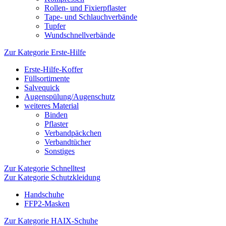
Rollen- und Fixierpflaster
Tape- und Schlauchverbände
Tupfer
Wundschnellverbände
Zur Kategorie Erste-Hilfe
Erste-Hilfe-Koffer
Füllsortimente
Salvequick
Augenspülung/Augenschutz
weiteres Material
Binden
Pflaster
Verbandpäckchen
Verbandtücher
Sonstiges
Zur Kategorie Schnelltest
Zur Kategorie Schutzkleidung
Handschuhe
FFP2-Masken
Zur Kategorie HAIX-Schuhe