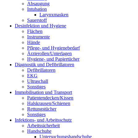
Absaugung
Intubation
Larynxmasken
Sauerstoff
Desinfektion und Hygiene
Flächen
Instrumente
Hände
Pflege- und Hygienebedarf
Ärzterollen/Unterlagen
Hygiene- und Papiertücher
Diagnostik und Defibrillatoren
Defibrillatoren
EKG
Ultraschall
Sonstiges
Immobilisation und Transport
Patientendecken/Kissen
Halskrausen/Schienen
Rettungstücher
Sonstiges
Infektions- und Arbeitsschutz
Arbeitssicherheit
Handschuhe
Untersuchungshandschuhe