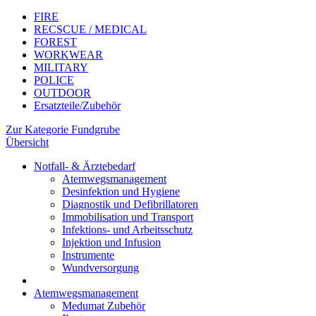
FIRE
RECSCUE / MEDICAL
FOREST
WORKWEAR
MILITARY
POLICE
OUTDOOR
Ersatzteile/Zubehör
Zur Kategorie Fundgrube
Übersicht
Notfall- & Ärztebedarf
Atemwegsmanagement
Desinfektion und Hygiene
Diagnostik und Defibrillatoren
Immobilisation und Transport
Infektions- und Arbeitsschutz
Injektion und Infusion
Instrumente
Wundversorgung
Atemwegsmanagement
Medumat Zubehör