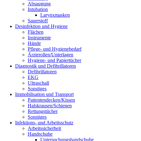
Absaugung
Intubation
Larynxmasken
Sauerstoff
Desinfektion und Hygiene
Flächen
Instrumente
Hände
Pflege- und Hygienebedarf
Ärzterollen/Unterlagen
Hygiene- und Papiertücher
Diagnostik und Defibrillatoren
Defibrillatoren
EKG
Ultraschall
Sonstiges
Immobilisation und Transport
Patientendecken/Kissen
Halskrausen/Schienen
Rettungstücher
Sonstiges
Infektions- und Arbeitsschutz
Arbeitssicherheit
Handschuhe
Untersuchungshandschuhe