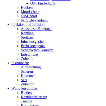
OP-Handschuhe
Hauben
Mundschutz
OP-Bedarf
Schutzbekleidung
Injektion und Infusion
Anästhesie Regional
Kanülen
Spritzen
Infusionsgeräte
Perfusionsgeräte
Venenverweilkanülen
Entsorgung
Zubehör
Instrumente
Aufbereitung
Scheren
Klemmen
Sets
Zubehör
Wundversorgung
Binden
Kanülenfixierung
Trauma
Kompressen