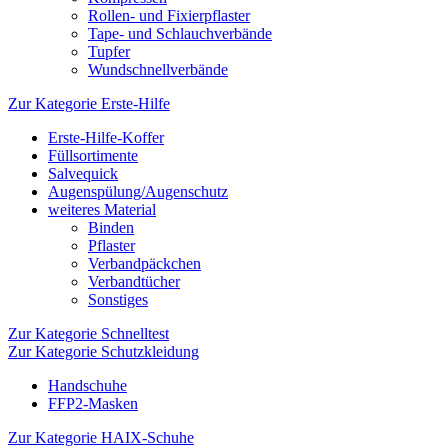
Rollen- und Fixierpflaster
Tape- und Schlauchverbände
Tupfer
Wundschnellverbände
Zur Kategorie Erste-Hilfe
Erste-Hilfe-Koffer
Füllsortimente
Salvequick
Augenspülung/Augenschutz
weiteres Material
Binden
Pflaster
Verbandpäckchen
Verbandtücher
Sonstiges
Zur Kategorie Schnelltest
Zur Kategorie Schutzkleidung
Handschuhe
FFP2-Masken
Zur Kategorie HAIX-Schuhe