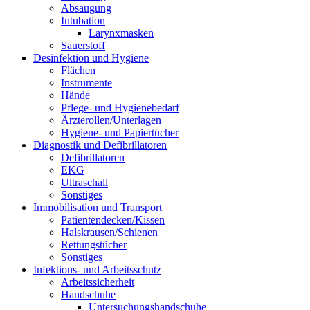
Absaugung
Intubation
Larynxmasken
Sauerstoff
Desinfektion und Hygiene
Flächen
Instrumente
Hände
Pflege- und Hygienebedarf
Ärzterollen/Unterlagen
Hygiene- und Papiertücher
Diagnostik und Defibrillatoren
Defibrillatoren
EKG
Ultraschall
Sonstiges
Immobilisation und Transport
Patientendecken/Kissen
Halskrausen/Schienen
Rettungstücher
Sonstiges
Infektions- und Arbeitsschutz
Arbeitssicherheit
Handschuhe
Untersuchungshandschuhe