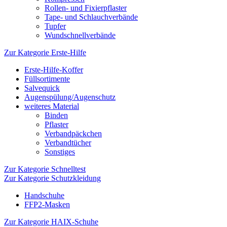
Rollen- und Fixierpflaster
Tape- und Schlauchverbände
Tupfer
Wundschnellverbände
Zur Kategorie Erste-Hilfe
Erste-Hilfe-Koffer
Füllsortimente
Salvequick
Augenspülung/Augenschutz
weiteres Material
Binden
Pflaster
Verbandpäckchen
Verbandtücher
Sonstiges
Zur Kategorie Schnelltest
Zur Kategorie Schutzkleidung
Handschuhe
FFP2-Masken
Zur Kategorie HAIX-Schuhe