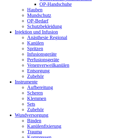
OP-Handschuhe
Hauben
Mundschutz
OP-Bedarf
Schutzbekleidung
Injektion und Infusion
Anästhesie Regional
Kanülen
Spritzen
Infusionsgeräte
Perfusionsgeräte
Venenverweilkanülen
Entsorgung
Zubehör
Instrumente
Aufbereitung
Scheren
Klemmen
Sets
Zubehör
Wundversorgung
Binden
Kanülenfixierung
Trauma
Kompressen