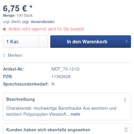
6,75 € *
Menge:
100 Stück
zzgl. MwSt.
zzgl. Versandkosten
Artikel nicht lagernd, wird für Sie bestellt
In den
Warenkorb
Hinzugefügt
Merken
Artikel-Nr.:
MDT_70-121G
PZN:
11362628
Sprechstundenbedarf:
N
Beschreibung
Charakterisik: Hochwertige Baretthaube Aus weichem und
leichtem Polypropylen-Vliesstoff...
mehr
Kunden haben sich ebenfalls angesehen