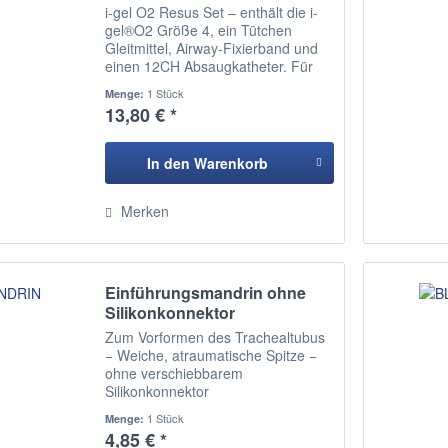
i-gel O2 Resus Set – enthält die i-
gel®O2 Größe 4, ein Tütchen
Gleitmittel, Airway-Fixierband und
einen 12CH Absaugkatheter. Für
Erwachsene 50-90kg
1 Stück
Menge:
13,80 € *
In den
Warenkorb
Hinzugefügt
Merken
Einführungsmandrin ohne
Silikonkonnektor
Zum Vorformen des Trachealtubus
− Weiche, atraumatische Spitze −
ohne verschiebbarem
Silikonkonnektor
1 Stück
Menge:
4,85 € *