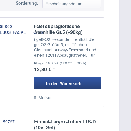
Sortierung:
I-Gel supraglottische
Atemhilfe Gr.5 (+90kg)
i-gel®O2 Resus Set – enthält die i-
gel O2 Größe 5, ein Tütchen
Gleitmittel, Airway-Fixierband und
einen 12CH Absaugkatheter. Für
Erwachsene 90+ kg
10 Stück
(1,38 € * / 1 Stück)
Menge:
13,80 € *
In den
Warenkorb
Hinzugefügt
Merken
Einmal-Larynx-Tubus LTS-D
(10er Set)