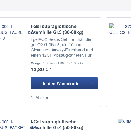
I-Gel supraglottische
Atemhilfe Gr.3 (30-60kg)
i-gel®O2 Resus Set – enthält die i-
gel O2 Größe 3, ein Tütchen
Gleitmittel, Airway-Fixierband und
einen 12CH Absaugkatheter. Für
Erwachsene 30-60kg
10 Stück
(1,38 € * / 1 Stück)
Menge:
13,80 € *
In den
Warenkorb
Hinzugefügt
Merken
I-Gel supraglottische
Atemhilfe Gr.4 (50-90kg)