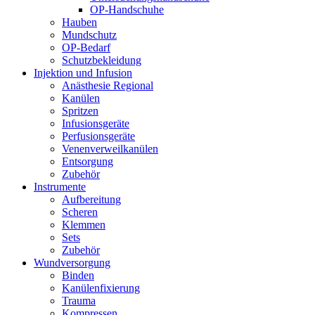
OP-Handschuhe
Hauben
Mundschutz
OP-Bedarf
Schutzbekleidung
Injektion und Infusion
Anästhesie Regional
Kanülen
Spritzen
Infusionsgeräte
Perfusionsgeräte
Venenverweilkanülen
Entsorgung
Zubehör
Instrumente
Aufbereitung
Scheren
Klemmen
Sets
Zubehör
Wundversorgung
Binden
Kanülenfixierung
Trauma
Kompressen