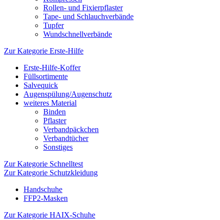
Rollen- und Fixierpflaster
Tape- und Schlauchverbände
Tupfer
Wundschnellverbände
Zur Kategorie Erste-Hilfe
Erste-Hilfe-Koffer
Füllsortimente
Salvequick
Augenspülung/Augenschutz
weiteres Material
Binden
Pflaster
Verbandpäckchen
Verbandtücher
Sonstiges
Zur Kategorie Schnelltest
Zur Kategorie Schutzkleidung
Handschuhe
FFP2-Masken
Zur Kategorie HAIX-Schuhe