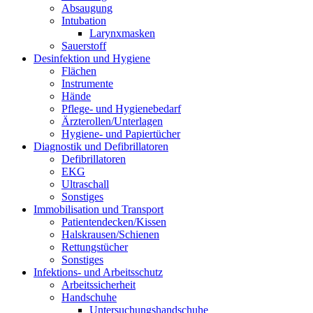
Absaugung
Intubation
Larynxmasken
Sauerstoff
Desinfektion und Hygiene
Flächen
Instrumente
Hände
Pflege- und Hygienebedarf
Ärzterollen/Unterlagen
Hygiene- und Papiertücher
Diagnostik und Defibrillatoren
Defibrillatoren
EKG
Ultraschall
Sonstiges
Immobilisation und Transport
Patientendecken/Kissen
Halskrausen/Schienen
Rettungstücher
Sonstiges
Infektions- und Arbeitsschutz
Arbeitssicherheit
Handschuhe
Untersuchungshandschuhe