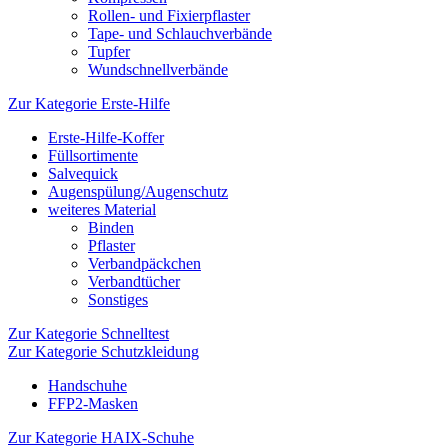
Rollen- und Fixierpflaster
Tape- und Schlauchverbände
Tupfer
Wundschnellverbände
Zur Kategorie Erste-Hilfe
Erste-Hilfe-Koffer
Füllsortimente
Salvequick
Augenspülung/Augenschutz
weiteres Material
Binden
Pflaster
Verbandpäckchen
Verbandtücher
Sonstiges
Zur Kategorie Schnelltest
Zur Kategorie Schutzkleidung
Handschuhe
FFP2-Masken
Zur Kategorie HAIX-Schuhe