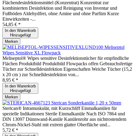
Flächendesinfektionsmittel (Konzentrat) Konzentrat zur
kombinierten Desinfektion und Reinigung von Inventar und
Fußböden Aldehydfrei, ohne Amine und ohne Parfüm Kurze
Einwirkzeiten -...
54,85 € *
In den
Warenkorb
Hinzugefügt
Merken
Meliseptol
Wipes Sensitive XL Flowpack
Meliseptol® Wipes sensitive Desinfektionstücher für empfindliche
Flächen Produktbild Produktbild Flowpacks offen Gebrauchsfertige
Tücher zur Schnelldesinfektion Eigenschaften Weiche Tücher (15,2
x 20 cm ) zur Schnelldesinfektion von...
8,95 € *
In den
Warenkorb
Hinzugefügt
Merken
Sterican Sonderkanüle 1,20 x 50mm
Sterican® Intramuskulär, mit Kurzschliff Einmalkanülen für
spezielle Indikationen Sterile Einmalkanüle Nach ISO 7864 und
DIN 13097 Dünnwand-Kanüle Kanülenrohr aus nichtrostendem
Chrom-Nickel-Stahl mit extrem glatter Oberfläche und...
5,72 € *