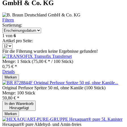
GmbH & Co. KG
Filtern
Sortierung:
1
von
6
Artikel pro Seite:
Für die Filterung wurden keine Ergebnisse gefunden!
Transofix Transferset
Menge:
1 Stück
(75,00 € * / 100 Stück)
0,75 € *
Details
Merken
Original Perfusor Spritze 50 ml, ohne Kanüle...
Original Perfusor Spritze 50 ml, ohne Kanüle (100 Stück)
Menge:
100 Stück
59,80 € *
In den
Warenkorb
Hinzugefügt
Merken
Hexaquart® pure 5L Kanister
Hexaquart® pure Aldehyd- und Amin-freies