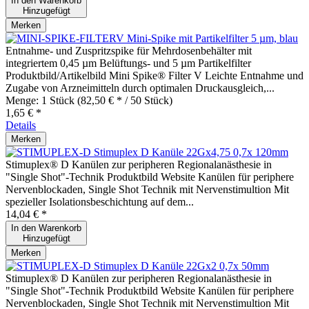
In den
Warenkorb
Hinzugefügt
Merken
Mini-Spike mit Partikelfilter 5 µm, blau
Entnahme- und Zuspritzspike für Mehrdosenbehälter mit
integriertem 0,45 µm Belüftungs- und 5 µm Partikelfilter
Produktbild/Artikelbild Mini Spike® Filter V Leichte Entnahme und
Zugabe von Arzneimitteln durch optimalen Druckausgleich,...
Menge:
1 Stück
(82,50 € * / 50 Stück)
1,65 € *
Details
Merken
Stimuplex D Kanüle 22Gx4,75 0,7x 120mm
Stimuplex® D Kanülen zur peripheren Regionalanästhesie in
"Single Shot"-Technik Produktbild Website Kanülen für periphere
Nervenblockaden, Single Shot Technik mit Nervenstimultion Mit
spezieller Isolationsbeschichtung auf dem...
14,04 € *
In den
Warenkorb
Hinzugefügt
Merken
Stimuplex D Kanüle 22Gx2 0,7x 50mm
Stimuplex® D Kanülen zur peripheren Regionalanästhesie in
"Single Shot"-Technik Produktbild Website Kanülen für periphere
Nervenblockaden, Single Shot Technik mit Nervenstimultion Mit