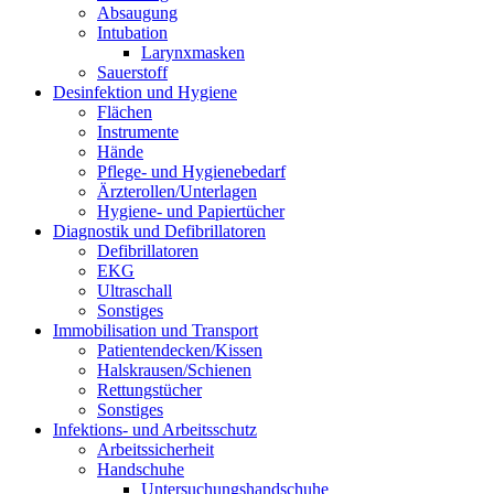
Absaugung
Intubation
Larynxmasken
Sauerstoff
Desinfektion und Hygiene
Flächen
Instrumente
Hände
Pflege- und Hygienebedarf
Ärzterollen/Unterlagen
Hygiene- und Papiertücher
Diagnostik und Defibrillatoren
Defibrillatoren
EKG
Ultraschall
Sonstiges
Immobilisation und Transport
Patientendecken/Kissen
Halskrausen/Schienen
Rettungstücher
Sonstiges
Infektions- und Arbeitsschutz
Arbeitssicherheit
Handschuhe
Untersuchungshandschuhe