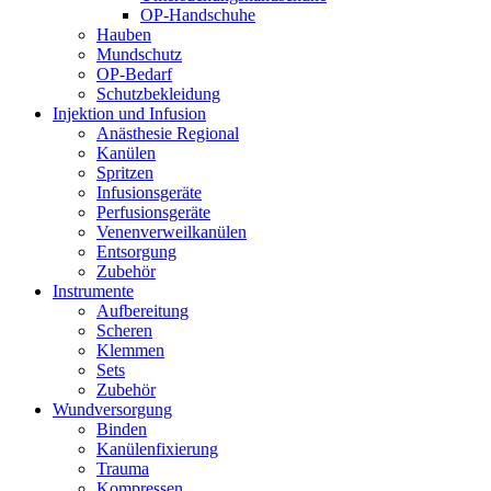
OP-Handschuhe
Hauben
Mundschutz
OP-Bedarf
Schutzbekleidung
Injektion und Infusion
Anästhesie Regional
Kanülen
Spritzen
Infusionsgeräte
Perfusionsgeräte
Venenverweilkanülen
Entsorgung
Zubehör
Instrumente
Aufbereitung
Scheren
Klemmen
Sets
Zubehör
Wundversorgung
Binden
Kanülenfixierung
Trauma
Kompressen