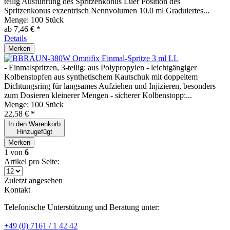
teilig Ausführung des Spritzenkonus Luer Position des
Spritzenkonus exzentrisch Nennvolumen 10.0 ml Graduiertes...
Menge:
100 Stück
ab 7,46 € *
Details
Merken
Omnifix Einmal-Spritze 3 ml LL
- Einmalspritzen, 3-teilig: aus Polypropylen - leichtgängiger
Kolbenstopfen aus synthetischem Kautschuk mit doppeltem
Dichtungsring für langsames Aufziehen und Injizieren, besonders
zum Dosieren kleinerer Mengen - sicherer Kolbenstopp:...
Menge:
100 Stück
22,58 € *
In den
Warenkorb
Hinzugefügt
Merken
1
von
6
Artikel pro Seite:
Zuletzt angesehen
Kontakt
Telefonische Unterstützung und Beratung unter:
+49 (0) 7161 / 1 42 42