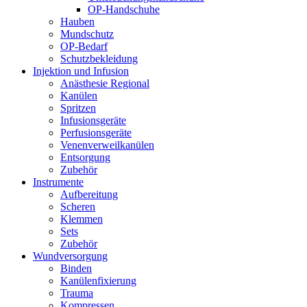
OP-Handschuhe
Hauben
Mundschutz
OP-Bedarf
Schutzbekleidung
Injektion und Infusion
Anästhesie Regional
Kanülen
Spritzen
Infusionsgeräte
Perfusionsgeräte
Venenverweilkanülen
Entsorgung
Zubehör
Instrumente
Aufbereitung
Scheren
Klemmen
Sets
Zubehör
Wundversorgung
Binden
Kanülenfixierung
Trauma
Kompressen