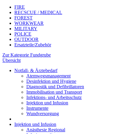
FIRE
RECSCUE / MEDICAL
FOREST
WORKWEAR
MILITARY
POLICE
OUTDOOR
Ersatzteile/Zubehör
Zur Kategorie Fundgrube
Übersicht
Notfall- & Ärztebedarf
Atemwegsmanagement
Desinfektion und Hygiene
Diagnostik und Defibrillatoren
Immobilisation und Transport
Infektions- und Arbeitsschutz
Injektion und Infusion
Instrumente
Wundversorgung
Injektion und Infusion
Anästhesie Regional