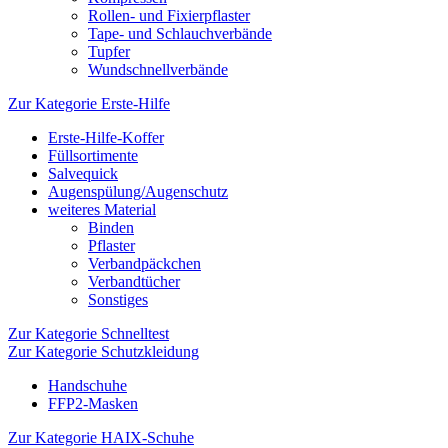
Rollen- und Fixierpflaster
Tape- und Schlauchverbände
Tupfer
Wundschnellverbände
Zur Kategorie Erste-Hilfe
Erste-Hilfe-Koffer
Füllsortimente
Salvequick
Augenspülung/Augenschutz
weiteres Material
Binden
Pflaster
Verbandpäckchen
Verbandtücher
Sonstiges
Zur Kategorie Schnelltest
Zur Kategorie Schutzkleidung
Handschuhe
FFP2-Masken
Zur Kategorie HAIX-Schuhe