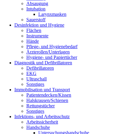
Absaugung
Intubation
Larynxmasken
Sauerstoff
Desinfektion und Hygiene
Flächen
Instrumente
Hände
Pflege- und Hygienebedarf
Ärzterollen/Unterlagen
Hygiene- und Papiertücher
Diagnostik und Defibrillatoren
Defibrillatoren
EKG
Ultraschall
Sonstiges
Immobilisation und Transport
Patientendecken/Kissen
Halskrausen/Schienen
Rettungstücher
Sonstiges
Infektions- und Arbeitsschutz
Arbeitssicherheit
Handschuhe
Untersuchungshandschuhe