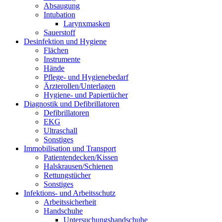
Absaugung
Intubation
Larynxmasken
Sauerstoff
Desinfektion und Hygiene
Flächen
Instrumente
Hände
Pflege- und Hygienebedarf
Ärzterollen/Unterlagen
Hygiene- und Papiertücher
Diagnostik und Defibrillatoren
Defibrillatoren
EKG
Ultraschall
Sonstiges
Immobilisation und Transport
Patientendecken/Kissen
Halskrausen/Schienen
Rettungstücher
Sonstiges
Infektions- und Arbeitsschutz
Arbeitssicherheit
Handschuhe
Untersuchungshandschuhe