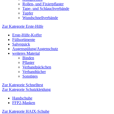
Rollen- und Fixierpflaster
Tape- und Schlauchverbände
Tupfer
Wundschnellverbände
Zur Kategorie Erste-Hilfe
Erste-Hilfe-Koffer
Füllsortimente
Salvequick
Augenspülung/Augenschutz
weiteres Material
Binden
Pflaster
Verbandpäckchen
Verbandtücher
Sonstiges
Zur Kategorie Schnelltest
Zur Kategorie Schutzkleidung
Handschuhe
FFP2-Masken
Zur Kategorie HAIX-Schuhe