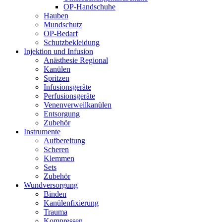
OP-Handschuhe
Hauben
Mundschutz
OP-Bedarf
Schutzbekleidung
Injektion und Infusion
Anästhesie Regional
Kanülen
Spritzen
Infusionsgeräte
Perfusionsgeräte
Venenverweilkanülen
Entsorgung
Zubehör
Instrumente
Aufbereitung
Scheren
Klemmen
Sets
Zubehör
Wundversorgung
Binden
Kanülenfixierung
Trauma
Kompressen