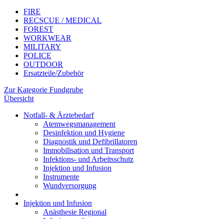
FIRE
RECSCUE / MEDICAL
FOREST
WORKWEAR
MILITARY
POLICE
OUTDOOR
Ersatzteile/Zubehör
Zur Kategorie Fundgrube
Übersicht
Notfall- & Ärztebedarf
Atemwegsmanagement
Desinfektion und Hygiene
Diagnostik und Defibrillatoren
Immobilisation und Transport
Infektions- und Arbeitsschutz
Injektion und Infusion
Instrumente
Wundversorgung
Injektion und Infusion
Anästhesie Regional