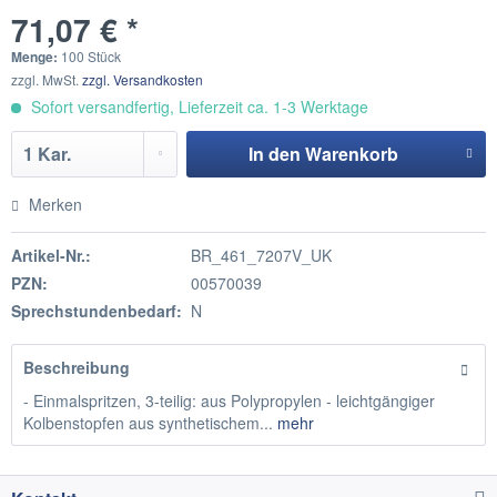
71,07 € *
Menge:
100 Stück
zzgl. MwSt.
zzgl. Versandkosten
Sofort versandfertig, Lieferzeit ca. 1-3 Werktage
In den
Warenkorb
Hinzugefügt
Merken
Artikel-Nr.:
BR_461_7207V_UK
PZN:
00570039
Sprechstundenbedarf:
N
Beschreibung
- Einmalspritzen, 3-teilig: aus Polypropylen - leichtgängiger
Kolbenstopfen aus synthetischem...
mehr