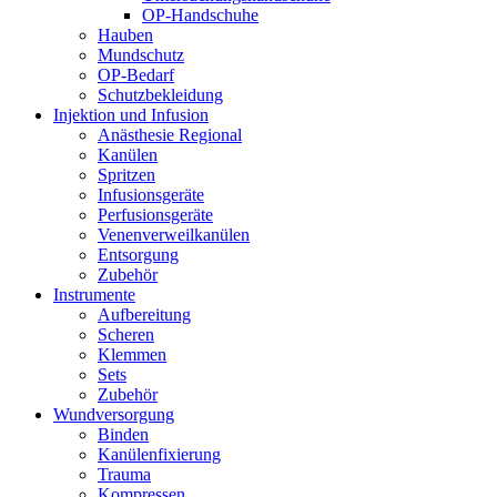
OP-Handschuhe
Hauben
Mundschutz
OP-Bedarf
Schutzbekleidung
Injektion und Infusion
Anästhesie Regional
Kanülen
Spritzen
Infusionsgeräte
Perfusionsgeräte
Venenverweilkanülen
Entsorgung
Zubehör
Instrumente
Aufbereitung
Scheren
Klemmen
Sets
Zubehör
Wundversorgung
Binden
Kanülenfixierung
Trauma
Kompressen