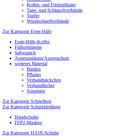
Rollen- und Fixierpflaster
Tape- und Schlauchverbände
Tupfer
Wundschnellverbände
Zur Kategorie Erste-Hilfe
Erste-Hilfe-Koffer
Füllsortimente
Salvequick
Augenspülung/Augenschutz
weiteres Material
Binden
Pflaster
Verbandpäckchen
Verbandtücher
Sonstiges
Zur Kategorie Schnelltest
Zur Kategorie Schutzkleidung
Handschuhe
FFP2-Masken
Zur Kategorie HAIX-Schuhe