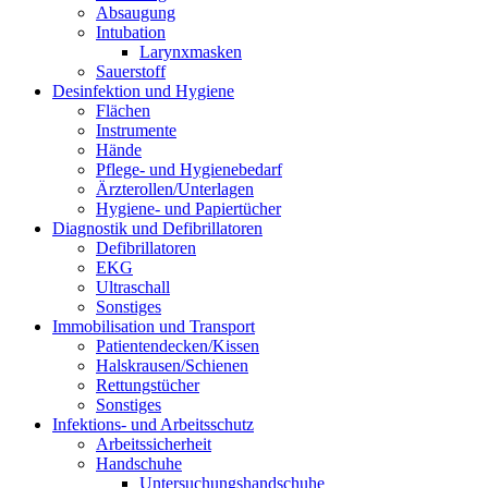
Absaugung
Intubation
Larynxmasken
Sauerstoff
Desinfektion und Hygiene
Flächen
Instrumente
Hände
Pflege- und Hygienebedarf
Ärzterollen/Unterlagen
Hygiene- und Papiertücher
Diagnostik und Defibrillatoren
Defibrillatoren
EKG
Ultraschall
Sonstiges
Immobilisation und Transport
Patientendecken/Kissen
Halskrausen/Schienen
Rettungstücher
Sonstiges
Infektions- und Arbeitsschutz
Arbeitssicherheit
Handschuhe
Untersuchungshandschuhe