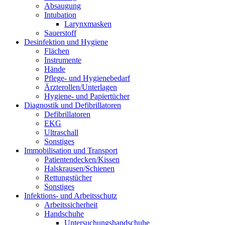
Absaugung
Intubation
Larynxmasken
Sauerstoff
Desinfektion und Hygiene
Flächen
Instrumente
Hände
Pflege- und Hygienebedarf
Ärzterollen/Unterlagen
Hygiene- und Papiertücher
Diagnostik und Defibrillatoren
Defibrillatoren
EKG
Ultraschall
Sonstiges
Immobilisation und Transport
Patientendecken/Kissen
Halskrausen/Schienen
Rettungstücher
Sonstiges
Infektions- und Arbeitsschutz
Arbeitssicherheit
Handschuhe
Untersuchungshandschuhe