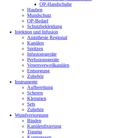
OP-Handschuhe
Hauben
Mundschutz
OP-Bedarf
Schutzbekleidung
Injektion und Infusion
Anästhesie Regional
Kanülen
Spritzen
Infusionsgeräte
Perfusionsgeräte
Venenverweilkanülen
Entsorgung
Zubehör
Instrumente
Aufbereitung
Scheren
Klemmen
Sets
Zubehör
Wundversorgung
Binden
Kanülenfixierung
Trauma
Kompressen