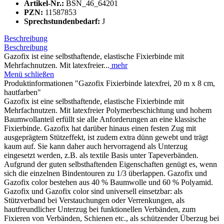
Artikel-Nr.:
BSN_46_64201
PZN:
11587853
Sprechstundenbedarf:
J
Beschreibung
Beschreibung
Gazofix ist eine selbsthaftende, elastische Fixierbinde mit
Mehrfachnutzen. Mit latexfreier...
mehr
Menü schließen
Produktinformationen "Gazofix Fixierbinde latexfrei, 20 m x 8 cm,
hautfarben"
Gazofix ist eine selbsthaftende, elastische Fixierbinde mit
Mehrfachnutzen. Mit latexfreier Polymerbeschichtung und hohem
Baumwollanteil erfüllt sie alle Anforderungen an eine klassische
Fixierbinde. Gazofix hat darüber hinaus einen festen Zug mit
ausgeprägtem Stützeffekt, ist zudem extra dünn gewebt und trägt
kaum auf. Sie kann daher auch hervorragend als Unterzug
eingesetzt werden, z.B. als textile Basis unter Tapeverbänden.
Aufgrund der guten selbsthaftenden Eigenschaften genügt es, wenn
sich die einzelnen Bindentouren zu 1/3 überlappen. Gazofix und
Gazofix color bestehen aus 40 % Baumwolle und 60 % Polyamid.
Gazofix und Gazofix color sind universell einsetzbar: als
Stützverband bei Verstauchungen oder Verrenkungen, als
hautfreundlicher Unterzug bei funktionellen Verbänden, zum
Fixieren von Verbänden, Schienen etc., als schützender Überzug bei