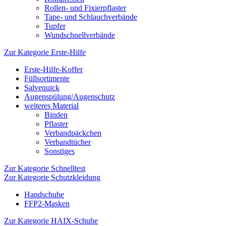
Rollen- und Fixierpflaster
Tape- und Schlauchverbände
Tupfer
Wundschnellverbände
Zur Kategorie Erste-Hilfe
Erste-Hilfe-Koffer
Füllsortimente
Salvequick
Augenspülung/Augenschutz
weiteres Material
Binden
Pflaster
Verbandpäckchen
Verbandtücher
Sonstiges
Zur Kategorie Schnelltest
Zur Kategorie Schutzkleidung
Handschuhe
FFP2-Masken
Zur Kategorie HAIX-Schuhe