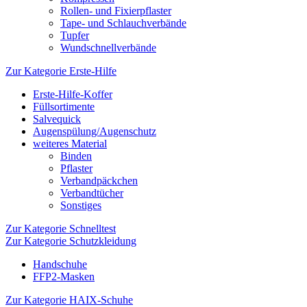
Rollen- und Fixierpflaster
Tape- und Schlauchverbände
Tupfer
Wundschnellverbände
Zur Kategorie Erste-Hilfe
Erste-Hilfe-Koffer
Füllsortimente
Salvequick
Augenspülung/Augenschutz
weiteres Material
Binden
Pflaster
Verbandpäckchen
Verbandtücher
Sonstiges
Zur Kategorie Schnelltest
Zur Kategorie Schutzkleidung
Handschuhe
FFP2-Masken
Zur Kategorie HAIX-Schuhe