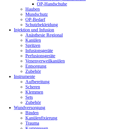
OP-Handschuhe
Hauben
Mundschutz
OP-Bedarf
Schutzbekleidung
Injektion und Infusion
Anästhesie Regional
Kanülen
Spritzen
Infusionsgeräte
Perfusionsgeräte
Venenverweilkanülen
Entsorgung
Zubehör
Instrumente
Aufbereitung
Scheren
Klemmen
Sets
Zubehör
Wundversorgung
Binden
Kanülenfixierung
Trauma
Kompressen