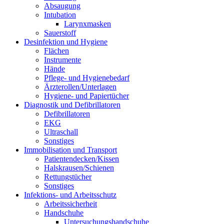
Absaugung
Intubation
Larynxmasken
Sauerstoff
Desinfektion und Hygiene
Flächen
Instrumente
Hände
Pflege- und Hygienebedarf
Ärzterollen/Unterlagen
Hygiene- und Papiertücher
Diagnostik und Defibrillatoren
Defibrillatoren
EKG
Ultraschall
Sonstiges
Immobilisation und Transport
Patientendecken/Kissen
Halskrausen/Schienen
Rettungstücher
Sonstiges
Infektions- und Arbeitsschutz
Arbeitssicherheit
Handschuhe
Untersuchungshandschuhe