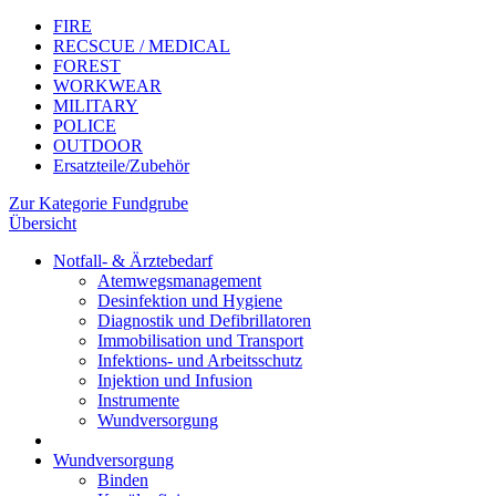
FIRE
RECSCUE / MEDICAL
FOREST
WORKWEAR
MILITARY
POLICE
OUTDOOR
Ersatzteile/Zubehör
Zur Kategorie Fundgrube
Übersicht
Notfall- & Ärztebedarf
Atemwegsmanagement
Desinfektion und Hygiene
Diagnostik und Defibrillatoren
Immobilisation und Transport
Infektions- und Arbeitsschutz
Injektion und Infusion
Instrumente
Wundversorgung
Wundversorgung
Binden