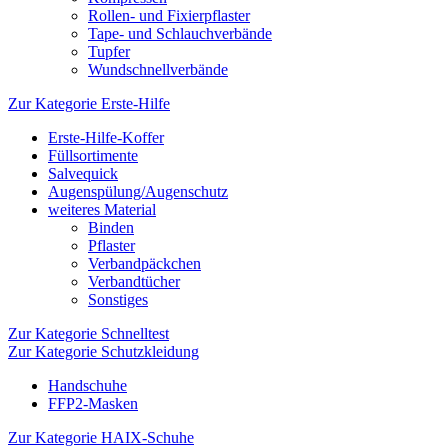
Rollen- und Fixierpflaster
Tape- und Schlauchverbände
Tupfer
Wundschnellverbände
Zur Kategorie Erste-Hilfe
Erste-Hilfe-Koffer
Füllsortimente
Salvequick
Augenspülung/Augenschutz
weiteres Material
Binden
Pflaster
Verbandpäckchen
Verbandtücher
Sonstiges
Zur Kategorie Schnelltest
Zur Kategorie Schutzkleidung
Handschuhe
FFP2-Masken
Zur Kategorie HAIX-Schuhe