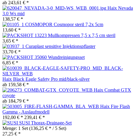
ab 243,61 € *
Haix Nevada
3.0 Ws mid
138,57 € *
Cosmopor steril 7,2x 5cm
13,60 € *
Mullkompressen 7,5 x 7,5 cm steril
3,65 € *
Curaplast sensitive Injektionspflaster
33,70 € *
Wundreinigungsset
6,85 € *
Haix Black Eagle Safety Pro mid/black-silver
ab 159,58 € *
Haix Combat GTX
coyote
ab 184,79 € *
Haix Fire Flash
Gamma - Auslaufmodell
192,00 € *
239,41 € *
SUSI Thorax-Drainage-Set
Menge:
1 Set
(136,25 € * / 5 Set)
27,25 € *