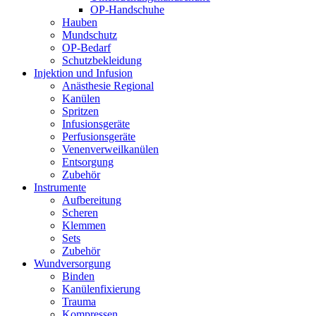
OP-Handschuhe
Hauben
Mundschutz
OP-Bedarf
Schutzbekleidung
Injektion und Infusion
Anästhesie Regional
Kanülen
Spritzen
Infusionsgeräte
Perfusionsgeräte
Venenverweilkanülen
Entsorgung
Zubehör
Instrumente
Aufbereitung
Scheren
Klemmen
Sets
Zubehör
Wundversorgung
Binden
Kanülenfixierung
Trauma
Kompressen