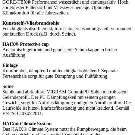
GORE-TEX® Performance; wasserdicht und atmungsaktiv. Hoch
abriebfester Futterstoff mit Vlieszwischenlage. Optimaler
Klimakomfort für alle Jahreszeiten.
Kunststoff-/Vliesbrandsohle
Feuchtigkeitsabsorbierend, formstabil, verwindungssteif, vermindert
punktuellen Druck (z.B. durch Steine).
HAIX® Protective cap
Anatomisch geformte und gepolsterte Schutzkappe in breiter
Ausführung
Einlage
Komfortabel, dämpfend und feuchtigkeitsableitend. Separate
Fersenschale sorgt für gute Dämpfung und Fußführung.
Sohle
Stabile und abriebfeste VIBRAM Gummi/PU Sohle mit robustem
Geländeprofil. Der PU Dämpfungskeil mit seinem geringen
Gewicht, sorgt für Auftrittsdämpfung und guten Abrollkomfort. Die
Laufsohle ist hitze-, kraftstoffbeständig und nicht kreidend. Gemäß
EN ISO 20345:2011.
HAIX® Climate System
Das HAIX® Climate System nutzt die Pumpbewegung, die beim
Gehen entsteht und transportiert Feuchtigkeit zu den