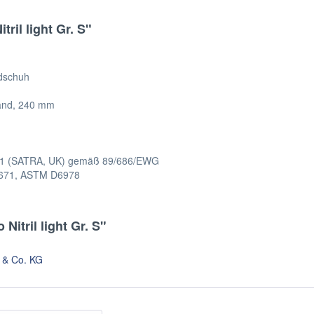
ril light Gr. S"
ndschuh
rand, 240 mm
0321 (SATRA, UK) gemäß 89/686/EWG
1671, ASTM D6978
itril light Gr. S"
 & Co. KG