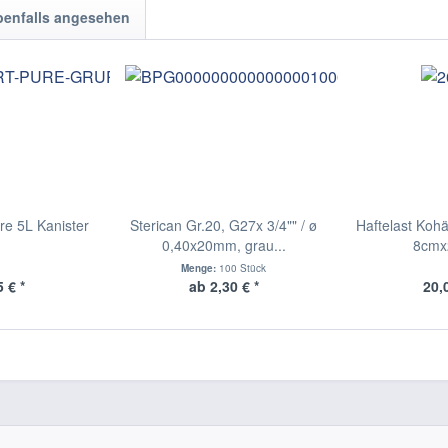
benfalls angesehen
e 5L Kanister
Sterican Gr.20, G27x 3/4"" / ø
Haftelast Kohä
0,40x20mm, grau...
8cmx
Menge:
100 Stück
 € *
ab 2,30 € *
20,