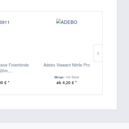
sive Fixierbinde
Adebo Viawant Nitrile Pro
Leukopl
20m,...
Rollenpfla
Menge:
100 Stück
00 € *
ab 4,20 € *
ab 