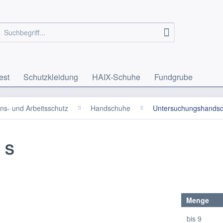
est
Schutzkleidung
HAIX-Schuhe
Fundgrube
ons- und Arbeitsschutz
Handschuhe
Untersuchungshands
. S
Menge
bis
9