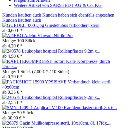
Fragen zum Artikel?
Weitere Artikel von SARSTEDT AG & Co. KG
Kunden kauften auch
Kunden haben sich ebenfalls angesehen
Kunden kauften auch
Guedeltubus farbcodiert, steril
ab 0,60 € *
Adebo Viawant Nitrile Pro
Menge:
100 Stück
ab 4,20 € *
Leukoplast hospital Rollenpflaster 9,2m x...
ab 4,50 € *
Sofort-Kälte-Kompresse, durch
Druck...
Menge:
1 Stück
(7,00 € * / 10 Stück)
ab 0,70 € *
YPSISAVE Verbandtuch klein steril
40x60cm
ab 0,35 € *
Leukoplast hospital Rollenpflaster 9,2m x...
ab 2,55 € *
Applica I.V.100 Kanülenpflaster steril, 8 x 6...
Menge:
50 Stück
ab 30,90 € *
Gazin Mullkompresse steril, 10x10cm, 8f, 17fdg,...