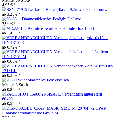
Menge:
50 Stück
4,95 € *
Leukosilk Rollenpflaster 9,2m x 2,50cm ohne...
ab 3,25 € *
Diagnostikleuchte Penlight DeLuxe
3,90 € *
Kanülenabwurfbehälter Safe-Box 1,5 Ltr.
ab 1,45 € *
Verbandpäckchen groß 10x12cm
DIN 13151-G
ab 0,72 € *
Verbandpäckchen mittel 8x10cm
DIN 13151-M
ab 0,65 € *
Verbandpäckchen klein 6x8cm DIN
13151-K
ab 0,35 € *
Wundpflaster 6x10cm elastisch
Menge:
8 Stück
ab 0,85 € *
YPSISAVE Verbandtuch mittel steril
60x80cm
ab 0,55 € *
CPAP-
Einmalbeatmungsmaske Größe M