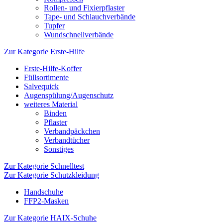
Rollen- und Fixierpflaster
Tape- und Schlauchverbände
Tupfer
Wundschnellverbände
Zur Kategorie Erste-Hilfe
Erste-Hilfe-Koffer
Füllsortimente
Salvequick
Augenspülung/Augenschutz
weiteres Material
Binden
Pflaster
Verbandpäckchen
Verbandtücher
Sonstiges
Zur Kategorie Schnelltest
Zur Kategorie Schutzkleidung
Handschuhe
FFP2-Masken
Zur Kategorie HAIX-Schuhe