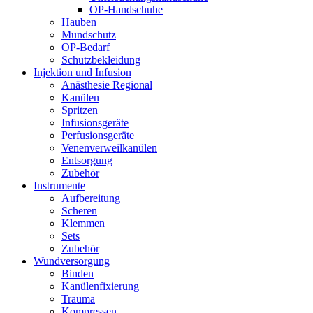
OP-Handschuhe
Hauben
Mundschutz
OP-Bedarf
Schutzbekleidung
Injektion und Infusion
Anästhesie Regional
Kanülen
Spritzen
Infusionsgeräte
Perfusionsgeräte
Venenverweilkanülen
Entsorgung
Zubehör
Instrumente
Aufbereitung
Scheren
Klemmen
Sets
Zubehör
Wundversorgung
Binden
Kanülenfixierung
Trauma
Kompressen