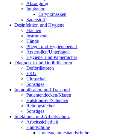
Absaugung
Intubation
Larynxmasken
Sauerstoff
Desinfektion und Hygiene
Flächen
Instrumente
Hände
Pflege- und Hygienebedarf
Ärzterollen/Unterlagen
Hygiene- und Papiertücher
Diagnostik und Defibrillatoren
Defibrillatoren
EKG
Ultraschall
Sonstiges
Immobilisation und Transport
Patientendecken/Kissen
Halskrausen/Schienen
Rettungstücher
Sonstiges
Infektions- und Arbeitsschutz
Arbeitssicherheit
Handschuhe
Untersuchungshandschuhe