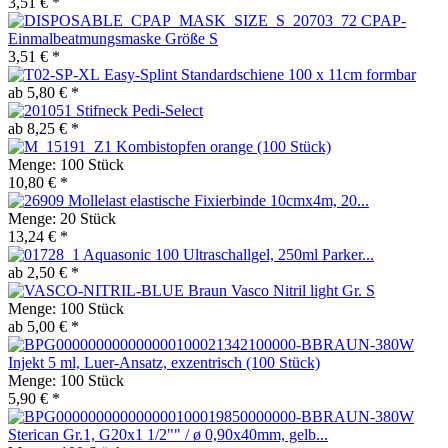
3,51 € *
CPAP-
Einmalbeatmungsmaske Größe S
3,51 € *
Easy-Splint Standardschiene 100 x 11cm formbar
ab 5,80 € *
Stifneck Pedi-Select
ab 8,25 € *
Kombistopfen orange (100 Stück)
Menge:
100 Stück
10,80 € *
Mollelast elastische Fixierbinde 10cmx4m, 20...
Menge:
20 Stück
13,24 € *
Aquasonic 100 Ultraschallgel, 250ml Parker...
ab 2,50 € *
Braun Vasco Nitril light Gr. S
Menge:
100 Stück
ab 5,00 € *
Injekt 5 ml, Luer-Ansatz, exzentrisch (100 Stück)
Menge:
100 Stück
5,90 € *
Sterican Gr.1, G20x1 1/2"" / ø 0,90x40mm, gelb...